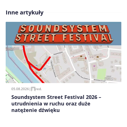
Inne artykuły
Treść komentarza*
Zapamiętaj moje dane w tej przeglądarce podczas
pisania kolejnych komentarzy.
05.08.2026
|
red.
Soundsystem Street Festival 2026 –
utrudnienia w ruchu oraz duże
natężenie dźwięku