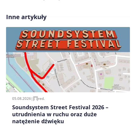
Inne artykuły
Treść komentarza*
Zapamiętaj moje dane w tej przeglądarce podczas
pisania kolejnych komentarzy.
05.08.2026
|
red.
Soundsystem Street Festival 2026 –
utrudnienia w ruchu oraz duże
natężenie dźwięku