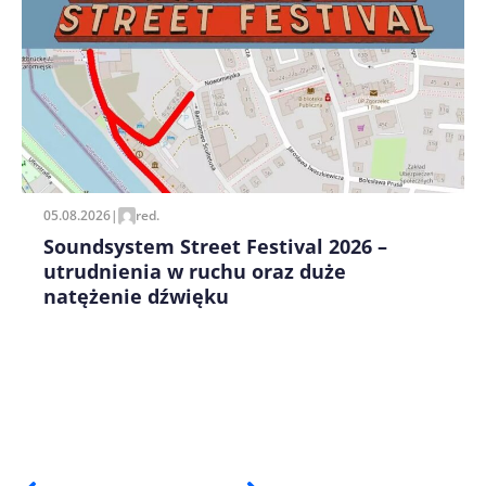
Zapamiętaj moje dane w tej przeglądarce podczas
pisania kolejnych komentarzy.
05.08.2026
|
red.
Soundsystem Street Festival 2026 –
utrudnienia w ruchu oraz duże
natężenie dźwięku