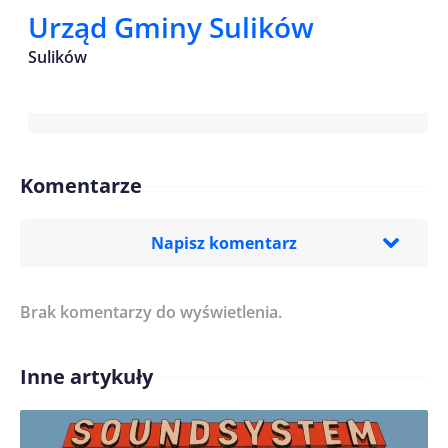
Urząd Gminy Sulików
Sulików
Komentarze
Napisz komentarz
Brak komentarzy do wyświetlenia.
Imię/ Nick*
Inne artykuły
Treść komentarza*