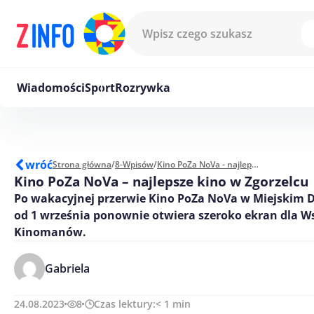
Przejdź do treści
Wiadomości
Sport
Rozrywka
wróć
Strona główna
/
8-Wpisów
/
Kino PoZa NoVa - najlepsze kino w Zgorzelcu
Kino PoZa NoVa – najlepsze kino w Zgorzelcu
Po wakacyjnej przerwie Kino PoZa NoVa w Miejskim 
od 1 września ponownie otwiera szeroko ekran dla W
Kinomanów.
Gabriela
24.08.2023
8
Czas lektury:
< 1
min