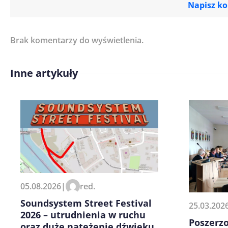
Napisz k
Brak komentarzy do wyświetlenia.
Imię/ Nick*
Inne artykuły
Treść komentarza*
Zapamiętaj moje dane w tej pr
05.08.2026
|
red.
kolejnych komentarzy.
Soundsystem Street Festival
25.03.202
2026 – utrudnienia w ruchu
Poszerz
oraz duże natężenie dźwięku