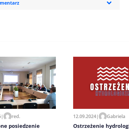
omentarz
zeglądarce podczas pisania
6
|
red.
12.09.2024
|
Gabriela
one posiedzenie
Ostrzeżenie hydrolog