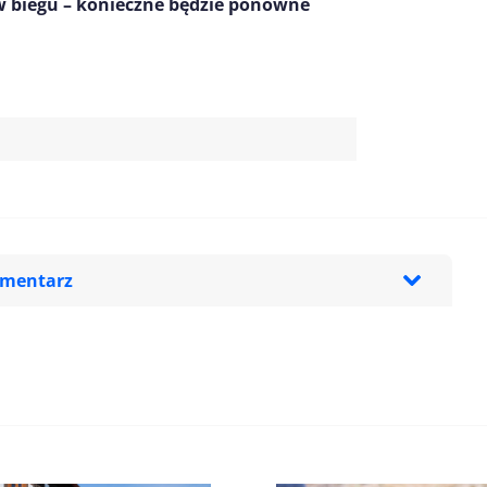
ł w biegu – konieczne będzie ponowne
omentarz