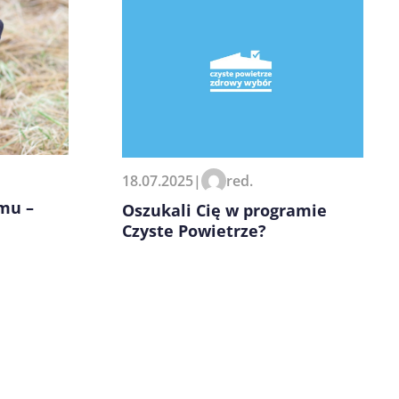
18.07.2025
|
red.
mu –
Oszukali Cię w programie
Czyste Powietrze?