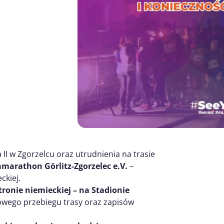
I w Zgorzelcu oraz utrudnienia na trasie
marathon Görlitz-Zgorzelec e.V.
–
ckiej.
tronie niemieckiej –
na Stadionie
nowego przebiegu trasy oraz zapisów