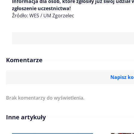
Informacja dla osób, które zgłosiły już swój udzia
zgłoszenie uczestnictwa!
Źródło: WES / UM Zgorzelec
Komentarze
Napisz k
Brak komentarzy do wyświetlenia.
Imię/ Nick*
Inne artykuły
Treść komentarza*