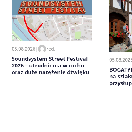
Zapamiętaj moje dane w tej pr
05.08.2026
|
red.
kolejnych komentarzy.
Soundsystem Street Festival
05.08.202
2026 – utrudnienia w ruchu
BOGATYN
oraz duże natężenie dźwięku
na szla
przysłu