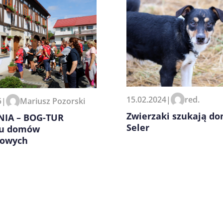
zeglądarce podczas pisania
15.02.2024
|
red.
5
|
Mariusz Pozorski
Zwierzaki szukają do
IA – BOG-TUR
Seler
ku domów
powych