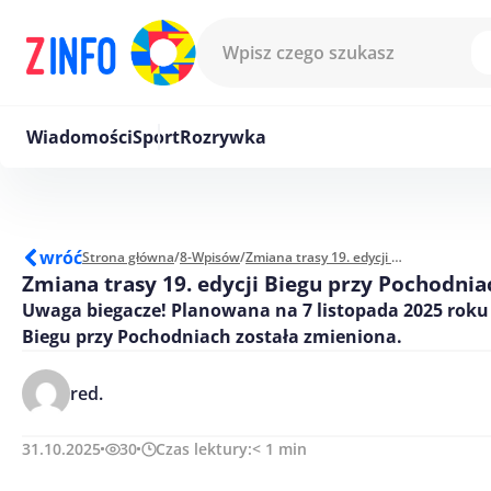
Przejdź do treści
Wiadomości
Sport
Rozrywka
wróć
Strona główna
/
8-Wpisów
/
Zmiana trasy 19. edycji Biegu przy Pochodniach
Zmiana trasy 19. edycji Biegu przy Pochodnia
Uwaga biegacze! Planowana na 7 listopada 2025 roku 
Biegu przy Pochodniach została zmieniona.
red.
31.10.2025
30
Czas lektury:
< 1
min