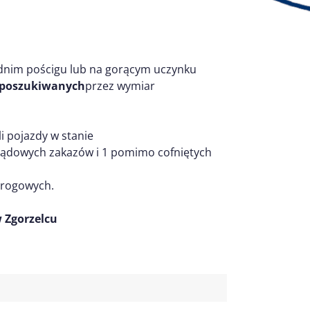
dnim pościgu lub na gorącym uczynku
poszukiwan
ych
przez wymiar
i pojazdy w stanie
sądowych zakazów i 1 pomimo cofniętych
 drogowych.
 Zgorzelcu