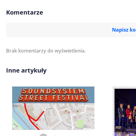
Komentarze
Napisz k
Brak komentarzy do wyświetlenia.
Imię/ Nick*
Inne artykuły
Treść komentarza*
Zapamiętaj moje dane w tej pr