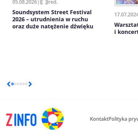
05.08.2026
|
red.
kolejnych komentarzy.
Soundsystem Street Festival
17.07.202
2026 – utrudnienia w ruchu
Warszta
oraz duże natężenie dźwięku
i koncer
Kontakt
Polityka pry