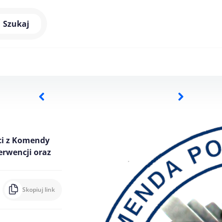
Szukaj
nci z Komendy
erwencji oraz
Skopiuj link