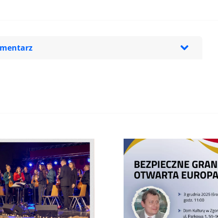
omentarz
zeglądarce podczas pisania