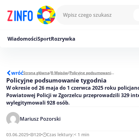
Przejdź do treści
Wiadomości
Sport
Rozrywka
wróć
Strona główna
/
8-Wpisów
/
Policyjne podsumowanie tygodnia
Policyjne podsumowanie tygodnia
W okresie od 26 maja do 1 czerwca 2025 roku policja
Powiatowej Policji w Zgorzelcu przeprowadzili 329 int
wylegitymowali 928 osób.
Mariusz Pozorski
03.06.2025
120
Czas lektury:
< 1
min