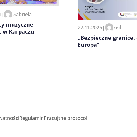
4
|
Gabriela
ty muzyczne
27.11.2025
|
red.
t w Karpaczu
„Bezpieczne granice,
Europa”
watności
Regulamin
Pracuj
the protocol