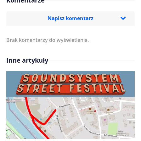
Komentarze
Napisz komentarz
Brak komentarzy do wyświetlenia.
Imię/ Nick*
Inne artykuły
Treść komentarza*
Zapamiętaj moje dane w tej przeglądarce podczas
pisania kolejnych komentarzy.