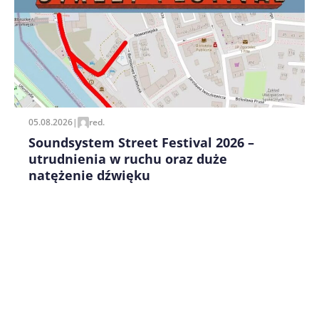
Zapamiętaj moje dane w tej przeglądarce podczas
pisania kolejnych komentarzy.
05.08.2026
|
red.
Soundsystem Street Festival 2026 –
utrudnienia w ruchu oraz duże
natężenie dźwięku