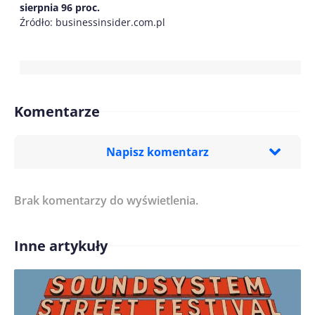
sierpnia 96 proc.
Źródło: businessinsider.com.pl
Komentarze
Napisz komentarz
Brak komentarzy do wyświetlenia.
Imię/ Nick*
Inne artykuły
Treść komentarza*