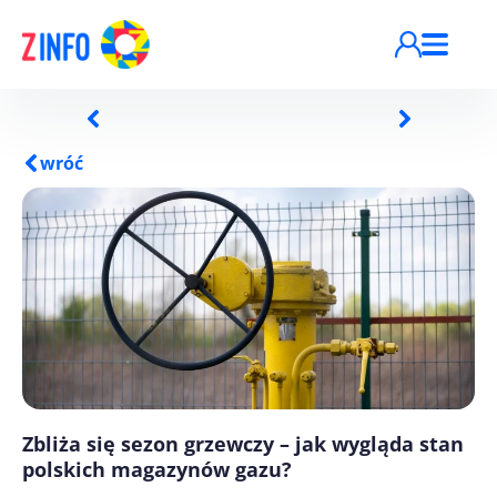
Przejdź do treści
wróć
Zbliża się sezon grzewczy – jak wygląda stan
polskich magazynów gazu?