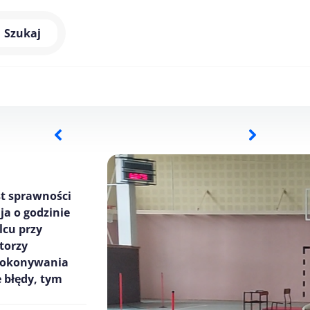
Szukaj
st sprawności
ja o godzinie
lcu przy
ktorzy
 pokonywania
 błędy, tym