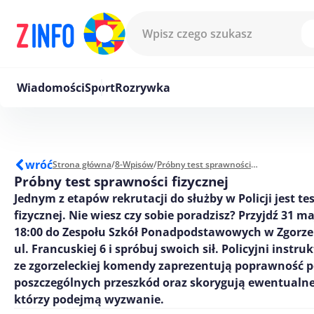
Przejdź do treści
Wiadomości
Sport
Rozrywka
wróć
Strona główna
/
8-Wpisów
/
Próbny test sprawności fizycznej
Próbny test sprawności fizycznej
Jednym z etapów rekrutacji do służby w Policji jest te
fizycznej. Nie wiesz czy sobie poradzisz? Przyjdź 31 ma
18:00 do Zespołu Szkół Ponadpodstawowych w Zgorze
ul. Francuskiej 6 i spróbuj swoich sił. Policyjni instru
ze zgorzeleckiej komendy zaprezentują poprawność
poszczególnych przeszkód oraz skorygują ewentualne
którzy podejmą wyzwanie.