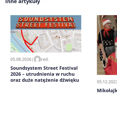
Inne artykuły
Treść komentarza*
Zapamiętaj moje dane w tej pr
05.08.2026
|
red.
kolejnych komentarzy.
Soundsystem Street Festival
2026 – utrudnienia w ruchu
oraz duże natężenie dźwięku
05.12.202
Mikołajk