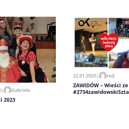
zeglądarce podczas pisania
22.01.2025
|
red.
ZAWIDÓW – Wieści ze
3
|
Gabriela
#2734zawidowskiSzt
i 2023