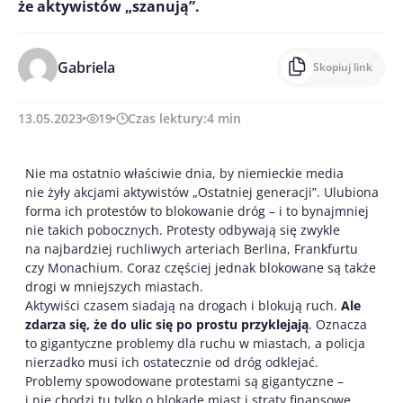
że aktywistów „szanują”.
Gabriela
Skopiuj link
13.05.2023
19
Czas lektury:
4
min
Nie ma ostatnio właściwie dnia, by niemieckie media
nie żyły akcjami aktywistów „Ostatniej generacji”. Ulubiona
forma ich protestów to blokowanie dróg – i to bynajmniej
nie takich pobocznych. Protesty odbywają się zwykle
na najbardziej ruchliwych arteriach Berlina, Frankfurtu
czy Monachium. Coraz częściej jednak blokowane są także
drogi w mniejszych miastach.
Aktywiści czasem siadają na drogach i blokują ruch.
Ale
zdarza się, że do ulic się po prostu przyklejają
. Oznacza
to gigantyczne problemy dla ruchu w miastach, a policja
nierzadko musi ich ostatecznie od dróg odklejać.
Problemy spowodowane protestami są gigantyczne –
i nie chodzi tu tylko o blokadę miast i straty finansowe,