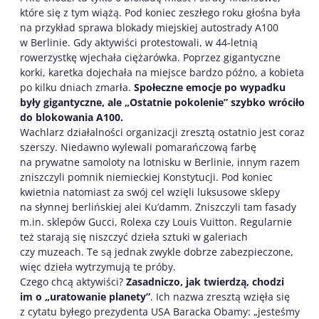
które się z tym wiążą. Pod koniec zeszłego roku głośna była
na przykład sprawa blokady miejskiej autostrady A100
w Berlinie. Gdy aktywiści protestowali, w 44-letnią
rowerzystkę wjechała ciężarówka. Poprzez gigantyczne
korki, karetka dojechała na miejsce bardzo późno, a kobieta
po kilku dniach zmarła.
Społeczne emocje po wypadku
były gigantyczne, ale „Ostatnie pokolenie” szybko wróciło
do blokowania A100.
Wachlarz działalności organizacji zresztą ostatnio jest coraz
szerszy. Niedawno wylewali pomarańczową farbę
na prywatne samoloty na lotnisku w Berlinie, innym razem
zniszczyli pomnik niemieckiej Konstytucji. Pod koniec
kwietnia natomiast za swój cel wzięli luksusowe sklepy
na słynnej berlińskiej alei Ku’damm. Zniszczyli tam fasady
m.in. sklepów Gucci, Rolexa czy Louis Vuitton. Regularnie
też starają się niszczyć dzieła sztuki w galeriach
czy muzeach. Te są jednak zwykle dobrze zabezpieczone,
więc dzieła wytrzymują te próby.
Czego chcą aktywiści?
Zasadniczo, jak twierdzą, chodzi
im o „uratowanie planety”
. Ich nazwa zresztą wzięła się
z cytatu byłego prezydenta USA Baracka Obamy: „jesteśmy