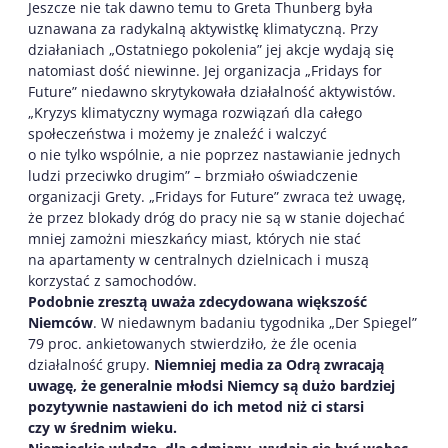
Jeszcze nie tak dawno temu to Greta Thunberg była
uznawana za radykalną aktywistkę klimatyczną. Przy
działaniach „Ostatniego pokolenia” jej akcje wydają się
natomiast dość niewinne. Jej organizacja „Fridays for
Future” niedawno skrytykowała działalność aktywistów.
„Kryzys klimatyczny wymaga rozwiązań dla całego
społeczeństwa i możemy je znaleźć i walczyć
o nie tylko wspólnie, a nie poprzez nastawianie jednych
ludzi przeciwko drugim” – brzmiało oświadczenie
organizacji Grety. „Fridays for Future” zwraca też uwagę,
że przez blokady dróg do pracy nie są w stanie dojechać
mniej zamożni mieszkańcy miast, których nie stać
na apartamenty w centralnych dzielnicach i muszą
korzystać z samochodów.
Podobnie zresztą uważa zdecydowana większość
Niemców
. W niedawnym badaniu tygodnika „Der Spiegel”
79 proc. ankietowanych stwierdziło, że źle ocenia
działalność grupy.
Niemniej media za Odrą zwracają
uwagę, że generalnie młodsi Niemcy są dużo bardziej
pozytywnie nastawieni do ich metod niż ci starsi
czy w średnim wieku.