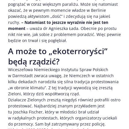
pogrążać w coraz większym paraliżu. Może się natomiast
okazać, że w pewnym momencie władze w Berlinie
powiedzą aktywistom „dość” i zdecydują się na jakieś
ruchy.
– Natomiast to jeszcze wyraźnie nie jest ten
moment
– uważa dr Agnieszka Łada. Obecnie po prostu
nikt nie wie, jak sobie z problemem poradzić. Więc pewnie
będzie on trwał i się pogłębiał.
A może to „ekoterroryści”
będą rządzić?
Wiceszefowa Niemieckiego Instytutu Spraw Polskich
w Darmstadt zwraca uwagę, że Niemczech w ostatnich
kilku dekadach narodziła się silna tradycja protestowania
„w obronie klimatu”. Z tej tradycji wywodzą się zresztą
Zieloni, którzy dziś współtworzą rząd.
Działacze Zielonych zresztą niegdyś również potrafili ostro
protestować. Najbardziej znanym przykładem jest
tu Joschka Fischer, który w młodości brał udział
w radykalnych protestach, których organizatorzy uciekali
do przemocy. Sam był zatrzymywany przez policję.