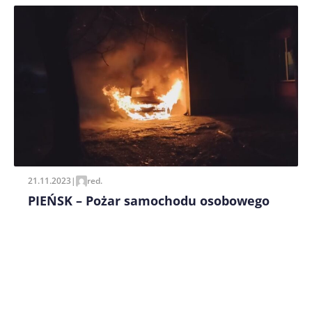
Zapamiętaj moje dane w tej przeglądarce podczas
pisania kolejnych komentarzy.
21.11.2023
|
red.
PIEŃSK – Pożar samochodu osobowego