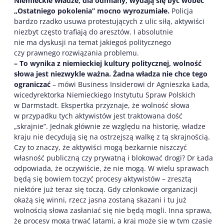
Niemieckie władze, dla odmiany, wydają się być wobec
„Ostatniego pokolenia” mocno wyrozumiałe.
Policja
bardzo rzadko usuwa protestujących z ulic siłą, aktywiści
niezbyt często trafiają do aresztów. I absolutnie
nie ma dyskusji na temat jakiegoś politycznego
czy prawnego rozwiązania problemu.
– To wynika z niemieckiej kultury politycznej, wolność
słowa jest niezwykle ważna. Żadna władza nie chce tego
ograniczać
– mówi Business Insiderowi dr Agnieszka Łada,
wicedyrektorka Niemieckiego Instytutu Spraw Polskich
w Darmstadt. Ekspertka przyznaje, że wolność słowa
w przypadku tych aktywistów jest traktowana dość
„skrajnie”. Jednak głównie ze względu na historię, władze
kraju nie decydują się na ostrzejszą walkę z tą skrajnością.
Czy to znaczy, że aktywiści mogą bezkarnie niszczyć
własność publiczną czy prywatną i blokować drogi? Dr Łada
odpowiada, że oczywiście, że nie mogą. W wielu sprawach
będą się bowiem toczyć procesy aktywistów – zresztą
niektóre już teraz się toczą. Gdy członkowie organizacji
okażą się winni, rzecz jasna zostaną skazani i tu już
wolnością słowa zasłaniać się nie będą mogli. Inna sprawa,
że procesy mogą trwać latami, a kraj może się w tym czasie