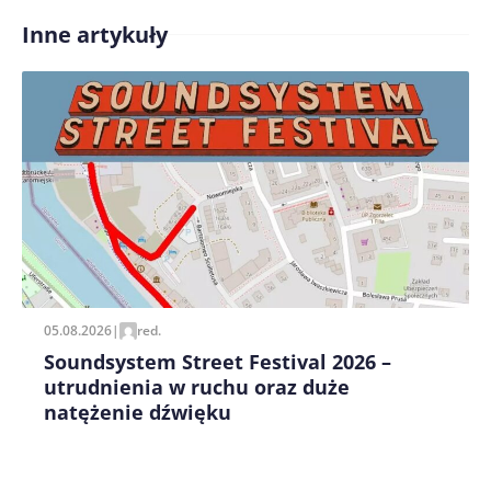
Inne artykuły
Treść komentarza*
Zapamiętaj moje dane w tej przeglądarce podczas
pisania kolejnych komentarzy.
05.08.2026
|
red.
Soundsystem Street Festival 2026 –
utrudnienia w ruchu oraz duże
natężenie dźwięku