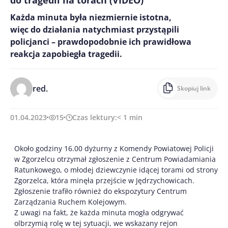
do tragedii na torach (VIDEO)
Każda minuta była niezmiernie istotna,
więc do działania natychmiast przystąpili
policjanci – prawdopodobnie ich prawidłowa
reakcja zapobiegła tragedii.
red.
Skopiuj link
01.04.2023
15
Czas lektury:
< 1
min
Około godziny 16.00 dyżurny z Komendy Powiatowej Policji
w Zgorzelcu otrzymał zgłoszenie z Centrum Powiadamiania
Ratunkowego, o młodej dziewczynie idącej torami od strony
Zgorzelca, która minęła przejście w Jędrzychowicach.
Zgłoszenie trafiło również do ekspozytury Centrum
Zarządzania Ruchem Kolejowym.
Z uwagi na fakt, że każda minuta mogła odgrywać
olbrzymią rolę w tej sytuacji, we wskazany rejon