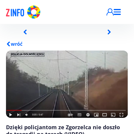
Przejdź do treści
wróć
Dzięki policjantom ze Zgorzelca nie doszło