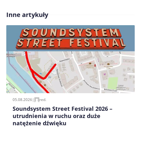
Inne artykuły
Treść komentarza*
Zapamiętaj moje dane w tej przeglądarce podczas
pisania kolejnych komentarzy.
05.08.2026
|
red.
Soundsystem Street Festival 2026 –
utrudnienia w ruchu oraz duże
natężenie dźwięku