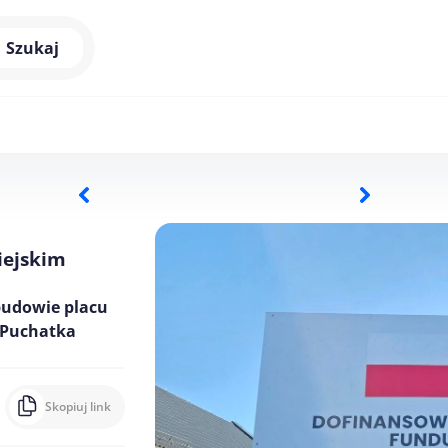
Szukaj
iejskim
ebudowie placu
 Puchatka
Skopiuj link