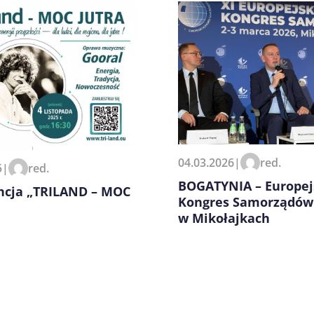
zeglądarce podczas pisania
04.03.2026
|
red.
5
|
red.
BOGATYNIA – Europej
ncja „TRILAND – MOC
Kongres Samorządów
w Mikołajkach