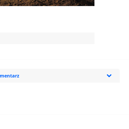
omentarz