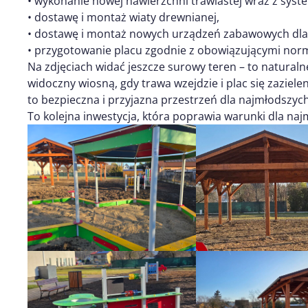
• wykonanie nowej nawierzchni trawiastej wraz z sys
• dostawę i montaż wiaty drewnianej,
• dostawę i montaż nowych urządzeń zabawowych dla d
• przygotowanie placu zgodnie z obowiązującymi nor
Na zdjęciach widać jeszcze surowy teren – to naturalne
widoczny wiosną, gdy trawa wzejdzie i plac się zaziele
to bezpieczna i przyjazna przestrzeń dla najmłodszych
To kolejna inwestycja, która poprawia warunki dla n