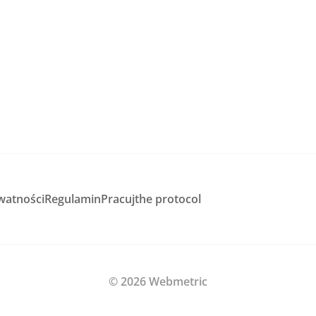
watności
Regulamin
Pracuj
the protocol
© 2026 Webmetric