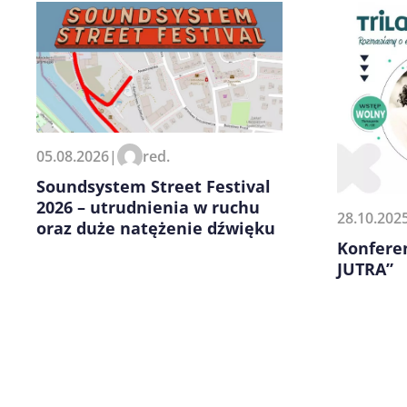
Zapamiętaj moje dane w tej pr
05.08.2026
|
red.
kolejnych komentarzy.
Soundsystem Street Festival
2026 – utrudnienia w ruchu
28.10.202
oraz duże natężenie dźwięku
Konfere
JUTRA”