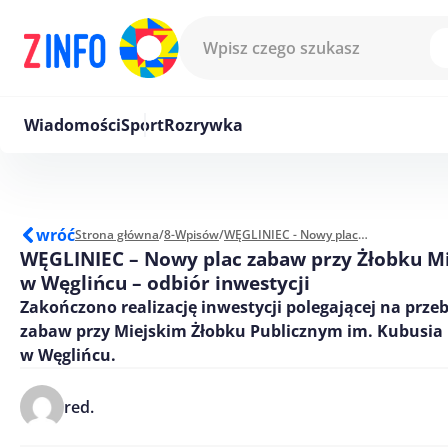
Przejdź do treści
Wiadomości
Sport
Rozrywka
wróć
Strona główna
/
8-Wpisów
/
WĘGLINIEC - Nowy plac zabaw przy Żłobku Miejskim w Węglińcu - odbiór inwestycji
WĘGLINIEC – Nowy plac zabaw przy Żłobku M
w Węglińcu – odbiór inwestycji
Zakończono realizację inwestycji polegającej na prz
zabaw przy Miejskim Żłobku Publicznym im. Kubusia
w Węglińcu.
red.