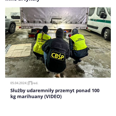
Zapamiętaj moje dane w tej przeglądarce podczas
pisania kolejnych komentarzy.
05.04.2024
|
red.
Służby udaremniły przemyt ponad 100
kg marihuany (VIDEO)