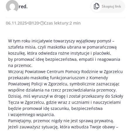
red.
Skopiuj link
06.11.2025
120
Czas lektury:
2
min
W tym roku inicjatywie towarzyszy wyjątkowy pomysł –
sztafeta misia, czyli maskotka ubrana w pomarańczową
koszulkę, która odwiedza rożne instytucje i placówki,
by promować ideę bezpieczeństwa, empatii i reagowania
na przemoc.
Wczoraj Powiatowe Centrum Pomocy Rodzinie w Zgorzelcu
przekazało maskotkę funkcjonariuszom z Komendy
Powiatowej Policji w Zgorzelcu, symbolicznie zaznaczając
wspólne działania na rzecz przeciwdziałania przemocy.
Dzisiaj, miś wyruszył w drogę i został przekazany do Szkoły
Tęcza w Zgorzelcu, gdzie wraz z uczniami i nauczycielami
będzie promował idę szacunku, bezpieczeństwa
i wzajemnego wsparcia.
Pamiętajmy, przemoc nigdy nie jest sprawą prywatną.
Jeżeli zauważysz sytuację, która wzbudza Twoje obawy –