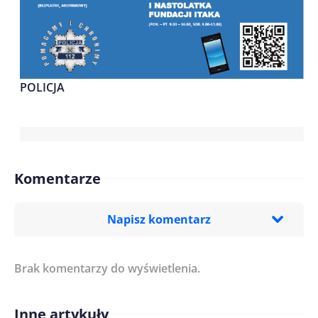
POLICJA
Komentarze
Napisz komentarz
Brak komentarzy do wyświetlenia.
Imię/ Nick*
Inne artykuły
Treść komentarza*