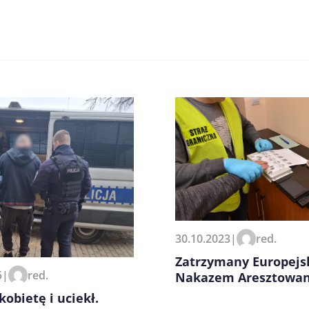
zeglądarce podczas pisania
30.10.2023
|
red.
Zatrzymany Europej
5
|
red.
Nakazem Aresztowan
kobietę i uciekł.