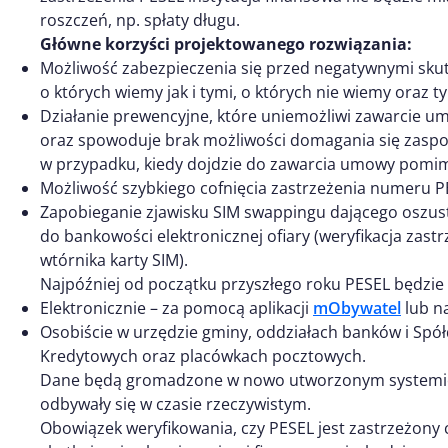
roszczeń, np. spłaty długu.
Główne korzyści projektowanego rozwiązania:
Możliwość zabezpieczenia się przed negatywnymi skut
o których wiemy jak i tymi, o których nie wiemy oraz t
Działanie prewencyjne, które uniemożliwi zawarcie umo
oraz spowoduje brak możliwości domagania się zaspo
w przypadku, kiedy dojdzie do zawarcia umowy pomim
Możliwość szybkiego cofnięcia zastrzeżenia numeru P
Zapobieganie zjawisku SIM swappingu dającego oszus
do bankowości elektronicznej ofiary (weryfikacja zast
wtórnika karty SIM).
Najpóźniej od początku przyszłego roku PESEL będzie
Elektronicznie – za pomocą aplikacji
mObywatel
lub n
Osobiście w urzędzie gminy, oddziałach banków i Spó
Kredytowych oraz placówkach pocztowych.
Dane będą gromadzone w nowo utworzonym systemie, a
odbywały się w czasie rzeczywistym.
Obowiązek weryfikowania, czy PESEL jest zastrzeżony