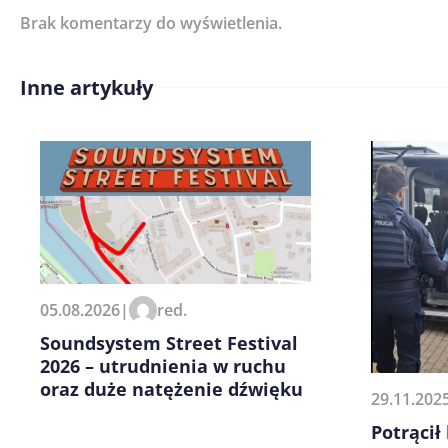
Brak komentarzy do wyświetlenia.
Imię/ Nick*
Inne artykuły
Treść komentarza*
Zapamiętaj moje dane w tej pr
05.08.2026
|
red.
kolejnych komentarzy.
Soundsystem Street Festival
2026 – utrudnienia w ruchu
oraz duże natężenie dźwięku
29.11.202
Potrącił 