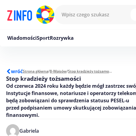
Przejdź do treści
Wiadomości
Sport
Rozrywka
wróć
Strona główna
/
8-Wpisów
/
Stop kradzieży tożsamości
Stop kradzieży tożsamości
Od czerwca 2024 roku każdy będzie mógł zastrzec swó
Instytucje finansowe, notariusze i operatorzy teleko
będą zobowiązani do sprawdzenia statusu PESEL-u
przed podpisaniem umowy skutkującej zobowiązani
finansowymi.
Gabriela