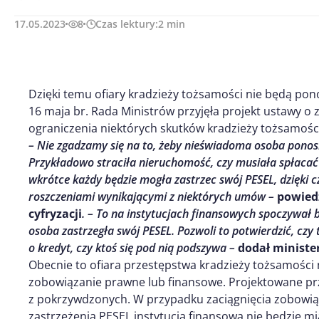
17.05.2023
8
Czas lektury:
2
min
Dzięki temu ofiary kradzieży tożsamości nie będą pon
16 maja br. Rada Ministrów przyjęła projekt ustawy o 
ograniczenia niektórych skutków kradzieży tożsamośc
– Nie zgadzamy się na to, żeby nieświadoma osoba ponos
Przykładowo straciła nieruchomość, czy musiała spłacać k
wkrótce każdy będzie mogła zastrzec swój PESEL, dzięki 
roszczeniami wynikającymi z niektórych umów –
powiedz
cyfryzacji
. – To na instytucjach finansowych spoczywał
osoba zastrzegła swój PESEL. Pozwoli to potwierdzić, czy
o kredyt, czy ktoś się pod nią podszywa –
dodał ministe
Obecnie to ofiara przestępstwa kradzieży tożsamości 
zobowiązanie prawne lub finansowe. Projektowane prz
z pokrzywdzonych. W przypadku zaciągnięcia zobowią
zastrzeżenia PESEL instytucja finansowa nie będzie m