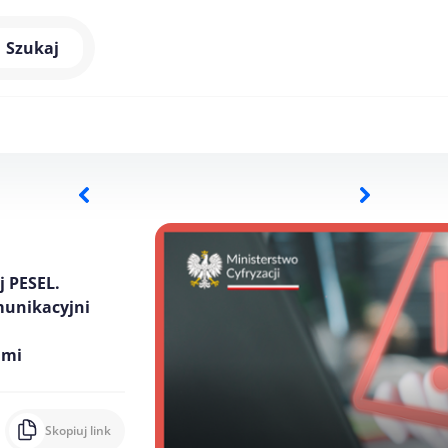
Szukaj
j PESEL.
munikacyjni
ami
Skopiuj link