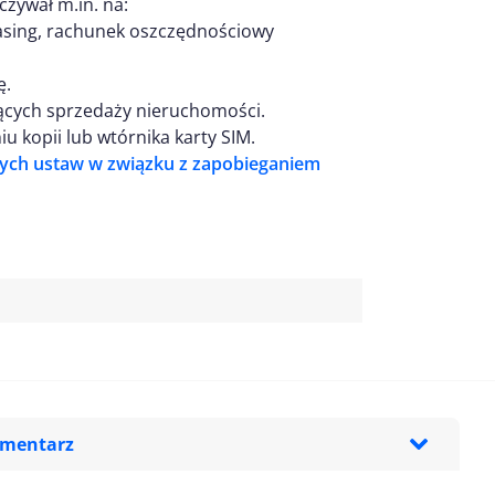
zywał m.in. na:
asing, rachunek oszczędnościowy
ę.
cych sprzedaży nieruchomości.
 kopii lub wtórnika karty SIM.
rych ustaw w związku z zapobieganiem
omentarz