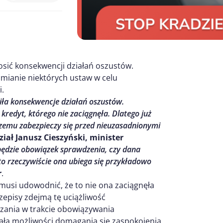
osić konsekwencji działań oszustów.
zmianie niektórych ustaw w celu
i.
iła konsekwencje działań oszustów.
redyt, którego nie zaciągnęła. Dlatego już
czemu zabezpieczy się przed nieuzasadnionymi
iał Janusz Cieszyński, minister
 będzie obowiązek sprawdzenia, czy dana
 to rzeczywiście ona ubiega się przykładowo
r
.
musi udowodnić, że to nie ona zaciągnęła
episy zdejmą tę uciążliwość
zania w trakcie obowiązywania
iała możliwości domagania się zaspokojenia