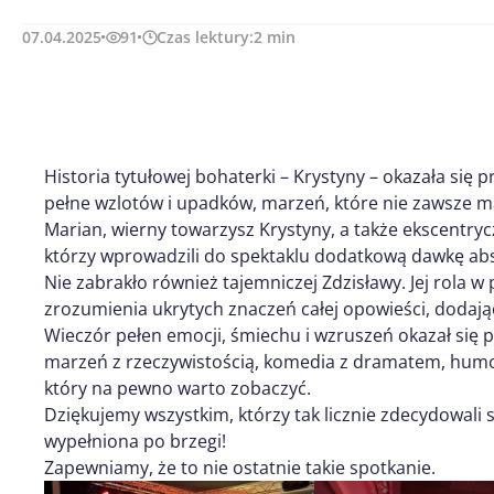
07.04.2025
91
Czas lektury:
2
min
Historia tytułowej bohaterki – Krystyny – okazała się 
pełne wzlotów i upadków, marzeń,
które nie zawsze ma
Marian, wierny towarzysz Krystyny, a także ekscentryc
którzy wprowadzili do spektaklu dodatkową dawkę ab
Nie zabrakło również tajemniczej Zdzisławy. Jej rola w
zrozumienia ukrytych znaczeń całej opowieści, dodając
Wieczór pełen emocji, śmiechu i wzruszeń okazał się 
marzeń z rzeczywistością, komedia z dramatem, humor
który na pewno warto zobaczyć.
Dziękujemy wszystkim, którzy tak licznie zdecydowali 
wypełniona po brzegi!
Zapewniamy, że to nie ostatnie takie spotkanie.