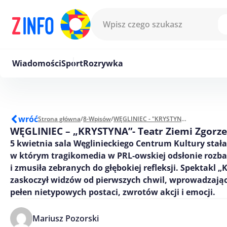
Przejdź do treści
Wiadomości
Sport
Rozrywka
wróć
Strona główna
/
8-Wpisów
/
WĘGLINIEC - "KRYSTYNA"- Teatr Ziemi Zgorzeleckiej
WĘGLINIEC – „KRYSTYNA”- Teatr Ziemi Zgorze
5 kwietnia sala Węglinieckiego Centrum Kultury stała
w którym tragikomedia w PRL-owskiej odsłonie rozba
i zmusiła zebranych do głębokiej refleksji. Spektakl „
zaskoczył widzów od pierwszych chwil, wprowadzając
pełen nietypowych postaci, zwrotów akcji i emocji.
Mariusz Pozorski