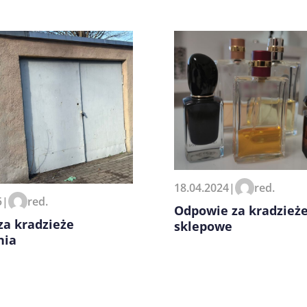
zeglądarce podczas pisania
18.04.2024
|
red.
5
|
red.
Odpowie za kradzież
za kradzieże
sklepowe
nia