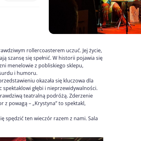
prawdziwym rollercoasterem uczuć. Jej życie,
ją szansę się spełnić. W historii pojawia się
zni menelowie z pobliskiego sklepu,
surdu i humoru.
 przedstawieniu okazała się kluczowa dla
 spektaklowi głębi i nieprzewidywalności.
prawdziwą teatralną podróżą. Zderzenie
 z powagą – „Krystyna” to spektakl,
się spędzić ten wieczór razem z nami. Sala