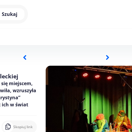
Szukaj
leckiej
 się miejscem,
wiła, wzruszyła
Krystyna”
 ich w świat
Skopiuj link