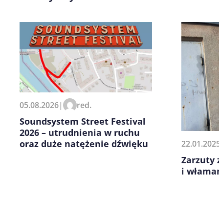
Zapamiętaj moje dane w tej pr
05.08.2026
|
red.
kolejnych komentarzy.
Soundsystem Street Festival
2026 – utrudnienia w ruchu
oraz duże natężenie dźwięku
22.01.202
Zarzuty 
i włama