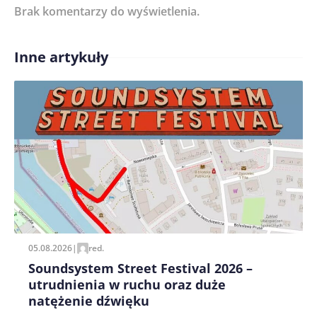
Brak komentarzy do wyświetlenia.
Imię/ Nick*
Inne artykuły
Treść komentarza*
Zapamiętaj moje dane w tej przeglądarce podczas
pisania kolejnych komentarzy.
05.08.2026
|
red.
Soundsystem Street Festival 2026 –
utrudnienia w ruchu oraz duże
natężenie dźwięku