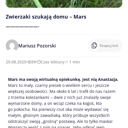
Zwierzaki szukają domu – Mars
———————-
Mariusz Pozorski
Skopiuj link
29.08.2025
39
Czas lektury:
< 1
min
Mars ma swoją wirtualną opiekunkę. Jest nią Anastazja.
Mars to mały, czarny piesek o wielkim sercu i jeszcze
większej osobowości. Ma około 6 lat i trafił do nas razem
z trzema koleżankami – dwie z nich już znalazły swoje
wymarzone domy, a on wciąż czeka na kogoś, kto
go pokocha. Na pierwszy rzut oka może wydawać się
małym, głośnym zawadiaką, który próbuje wszystkich
odstraszyć swoją „groźną” postawą. Ale to tylko maska!
Wystarczy wyjść z nim na spacer, żeby odkryć jego