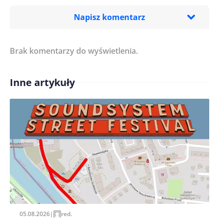
Napisz komentarz
Brak komentarzy do wyświetlenia.
Imię/ Nick*
Inne artykuły
Treść komentarza*
Zapamiętaj moje dane w tej przeglądarce podczas
pisania kolejnych komentarzy.
05.08.2026
|
red.