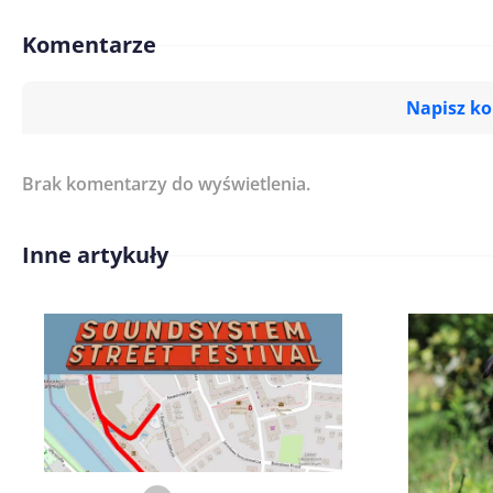
Komentarze
Napisz k
Brak komentarzy do wyświetlenia.
Imię/ Nick*
Inne artykuły
Treść komentarza*
Zapamiętaj moje dane w tej pr