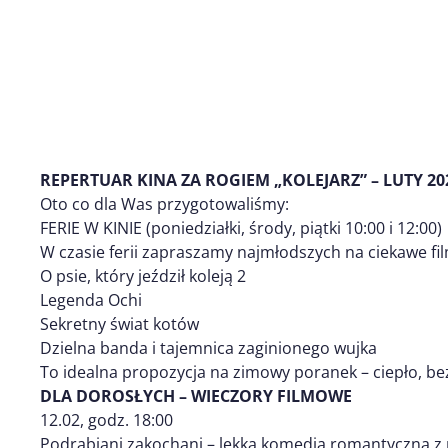
REPERTUAR KINA ZA ROGIEM „KOLEJARZ” – LUTY 20
Oto co dla Was przygotowaliśmy:
FERIE W KINIE (poniedziałki, środy, piątki 10:00 i 12:00)
W czasie ferii zapraszamy najmłodszych na ciekawe f
O psie, który jeździł koleją 2
Legenda Ochi
Sekretny świat kotów
Dzielna banda i tajemnica zaginionego wujka
To idealna propozycja na zimowy poranek – ciepło, bezp
DLA DOROSŁYCH – WIECZORY FILMOWE
12.02, godz. 18:00
Podrabiani zakochani – lekka komedia romantyczna z n