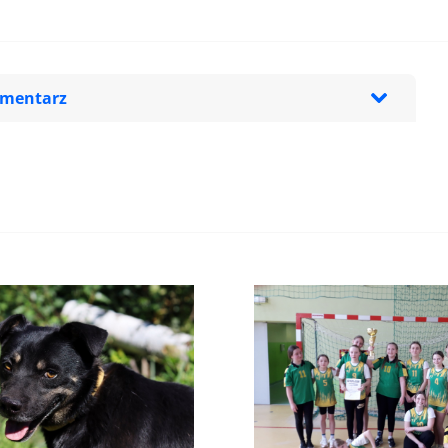
omentarz
zeglądarce podczas pisania