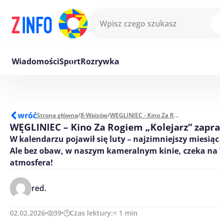
Przejdź do treści
Wiadomości
Sport
Rozrywka
wróć
Strona główna
/
8-Wpisów
/
WĘGLINIEC - Kino Za Rogiem "Kolejarz" zaprasza
WĘGLINIEC – Kino Za Rogiem „Kolejarz” zapra
W kalendarzu pojawił się luty – najzimniejszy miesiąc
Ale bez obaw, w naszym kameralnym kinie, czeka na 
atmosfera!
red.
02.02.2026
39
Czas lektury:
< 1
min