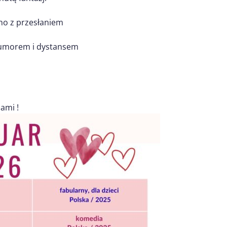
ino z przesłaniem
z humorem i dystansem
nami !