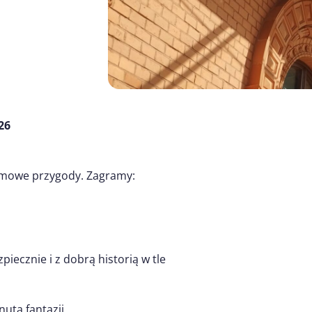
26
ilmowe przygody. Zagramy:
iecznie i z dobrą historią w tle
utą fantazji