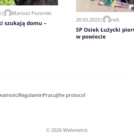
5
|
Mariusz Pozorski
20.03.2023
|
red.
ki szukają domu –
SP Osiek Łużycki pie
w powiecie
watności
Regulamin
Pracuj
the protocol
© 2026 Webmetric