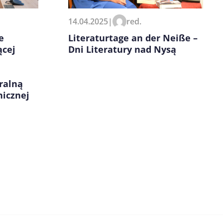
14.04.2025
|
red.
e
Literaturtage an der Neiße –
ącej
Dni Literatury nad Nysą
ralną
nicznej