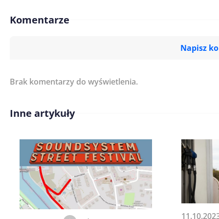
Komentarze
Napisz k
Brak komentarzy do wyświetlenia.
Imię/ Nick*
Inne artykuły
Treść komentarza*
Zapamiętaj moje dane w tej pr
11.10.202