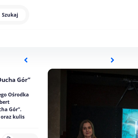
Szukaj
Ducha Gór”
ego Ośrodka
bert
cha Gór”.
oraz kulis