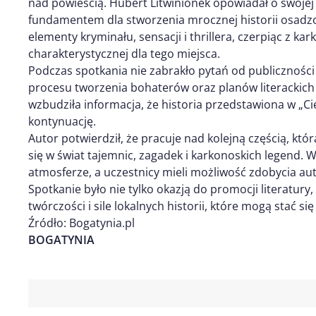
nad powieścią. Hubert Litwinionek opowiadał o swojej 
fundamentem dla stworzenia mrocznej historii osadzon
elementy kryminału, sensacji i thrillera, czerpiąc z k
charakterystycznej dla tego miejsca.
Podczas spotkania nie zabrakło pytań od publiczności
procesu tworzenia bohaterów oraz planów literackich
wzbudziła informacja, że historia przedstawiona w „C
kontynuację.
Autor potwierdził, że pracuje nad kolejną częścią, kt
się w świat tajemnic, zagadek i karkonoskich legend. 
atmosferze, a uczestnicy mieli możliwość zdobycia a
Spotkanie było nie tylko okazją do promocji literatury,
twórczości i sile lokalnych historii, które mogą stać s
Źródło: Bogatynia.pl
BOGATYNIA