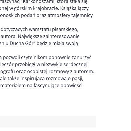
fascynacji Karkonoszami, która stała się
ej w górskim krajobrazie. Książka łączy
arkonoskich podań oraz atmosfery tajemnicy
 dotyczących warsztatu pisarskiego,
 autora. Największe zainteresowanie
ieniu Ducha Gór” będzie miała swoją
óra pozwoli czytelnikom ponownie zanurzyć
Wieczór przebiegł w niezwykle serdecznej
utografu oraz osobistej rozmowy z autorem.
 ale także inspirującą rozmową o pasji,
ię materiałem na fascynujące opowieści.