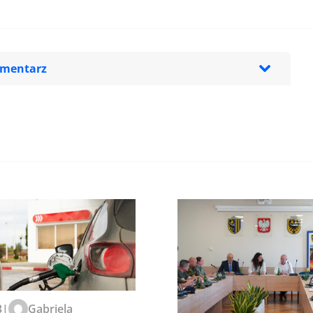
omentarz
zeglądarce podczas pisania
3
|
Gabriela