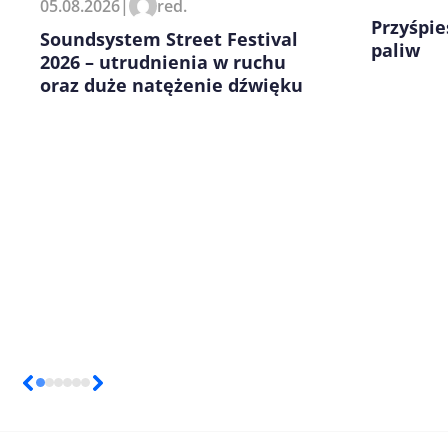
05.08.2026
|
red.
kolejnych komentarzy.
Przyśpie
Soundsystem Street Festival
paliw
2026 – utrudnienia w ruchu
oraz duże natężenie dźwięku