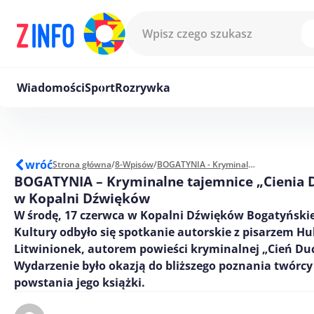
Przejdź do treści
Wiadomości
Sport
Rozrywka
wróć
Strona główna
/
8-Wpisów
/
BOGATYNIA - Kryminalne tajemnice „Cienia Ducha Gór” w Kopalni Dźwięków
BOGATYNIA – Kryminalne tajemnice „Cienia 
w Kopalni Dźwięków
W środę, 17 czerwca w Kopalni Dźwięków Bogatyński
Kultury odbyło się spotkanie autorskie z pisarzem Hu
Litwinionek, autorem powieści kryminalnej „Cień Du
Wydarzenie było okazją do bliższego poznania twórcy 
powstania jego książki.