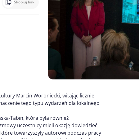
Skopiuj link
ltury Marcin Woroniecki, witając licznie
naczenie tego typu wydarzeń dla lokalnego
a-Tabin, która była również
ozmowy uczestnicy mieli okazję dowiedzieć
h, które towarzyszyły autorowi podczas pracy