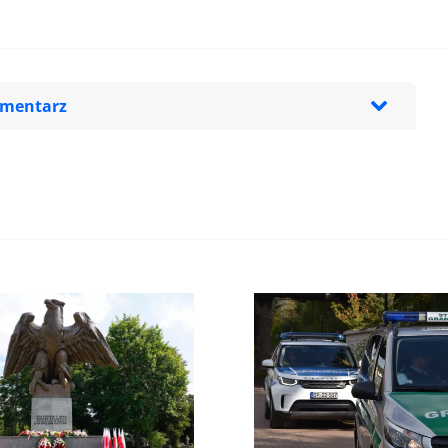
omentarz
zeglądarce podczas pisania