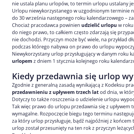
nie ustala planu urlopów, to termin urlopu ustalany 
Urlopu niewykorzystanego w uzgodnionym terminie na
do 30 września następnego roku kalendarzowego – zas
Chociaż pracodawca powinien
udzielić urlopu
w roku
do niego prawo, to całkiem często zdarzają się przypa
nie dochodzi. Przyczyn może być wiele, na przykład dł
podczas którego nabywa on prawo do urlopu wypoczy
Niewykorzystany urlop przysługujący w danym roku k
urlopem
z dniem 1 stycznia kolejnego roku kalendar
Kiedy przedawnia się urlop 
Zgodnie z generalną zasadą wynikającą z Kodeksu pra
przedawnieniu z upływem trzech lat
od dnia, w któr
Dotyczy to także roszczenia o udzielenie urlopu wyp
Tak więc prawo do urlopu przedawnia się z upływem trz
wymagalne. Rozpoczęcie biegu tego terminu następu
za który urlop przysługuje, bądź najpóźniej z końcem 
urlop został przesunięty na ten rok z przyczyn leżący