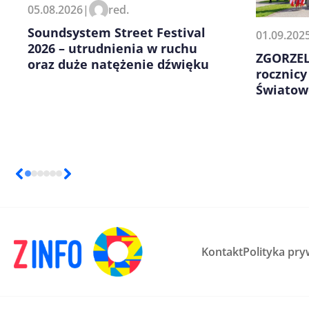
05.08.2026
|
red.
kolejnych komentarzy.
Soundsystem Street Festival
01.09.202
2026 – utrudnienia w ruchu
ZGORZEL
oraz duże natężenie dźwięku
rocznicy
Światow
Kontakt
Polityka pry