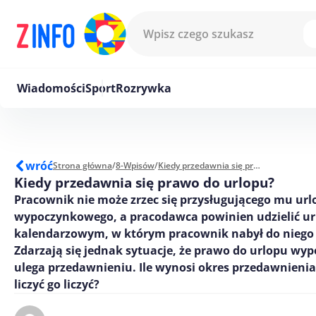
Przejdź do treści
Wiadomości
Sport
Rozrywka
wróć
Strona główna
/
8-Wpisów
/
Kiedy przedawnia się prawo do urlopu?
Kiedy przedawnia się prawo do urlopu?
Pracownik nie może zrzec się przysługującego mu url
wypoczynkowego, a pracodawca powinien udzielić ur
kalendarzowym, w którym pracownik nabył do niego
Zdarzają się jednak sytuacje, że prawo do urlopu w
ulega przedawnieniu. Ile wynosi okres przedawnienia
liczyć go liczyć?