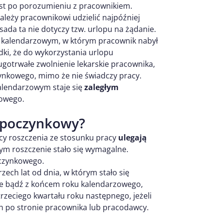
jest po porozumieniu z pracownikiem.
leży pracownikowi udzielić najpóźniej
ada ta nie dotyczy tzw. urlopu na żądanie.
 kalendarzowym, w którym pracownik nabył
dki, że do wykorzystania urlopu
ugotrwałe zwolnienie lekarskie pracownika,
nkowego, mimo że nie świadczy pracy.
alendarzowym staje się
zaległym
zowego.
wypoczynkowy?
cy roszczenia ze stosunku pracy
ulegają
ym roszczenie stało się wymagalne.
oczynkowego.
ech lat od dnia, w którym stało się
je bądź z końcem roku kalendarzowego,
trzeciego kwartału roku następnego, jeżeli
ch po stronie pracownika lub pracodawcy.