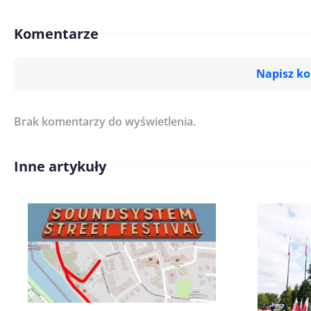
Komentarze
Napisz k
Brak komentarzy do wyświetlenia.
Imię/ Nick*
Inne artykuły
Treść komentarza*
Zapamiętaj moje dane w tej pr