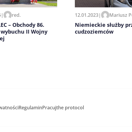
12.01.2023
|
Mariusz P
5
|
red.
Niemieckie służby pr
EC – Obchody 86.
cudzoziemców
 wybuchu II Wojny
ej
watności
Regulamin
Pracuj
the protocol