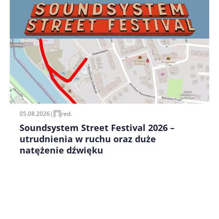
Zapamiętaj moje dane w tej przeglądarce podczas
pisania kolejnych komentarzy.
05.08.2026
|
red.
Soundsystem Street Festival 2026 –
utrudnienia w ruchu oraz duże
natężenie dźwięku