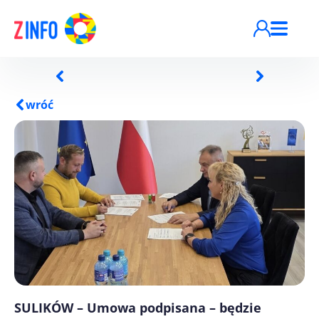
Przejdź do treści
wróć
SULIKÓW – Umowa podpisana – będzie