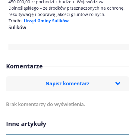
450.000,00 zł pochodzi z budżetu Województwa
Dolnośląskiego – ze środków przeznaczonych na ochronę,
rekultywację i poprawę jakości gruntów rolnych.
Źródło:
Urząd Gminy Sulików
Sulików
Komentarze
Napisz komentarz
Brak komentarzy do wyświetlenia.
Imię/ Nick*
Inne artykuły
Treść komentarza*