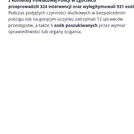
z Komendy Powiatowej Policji w Zgorzelcu
przeprowadzili
3
24
interwenc
j
i
oraz wylegitymowali
931
os
ó
Podczas podjętych czynności służbowych w bezpośrednim
pościgu lub na gorącym uczynku zatrzymali 12 sprawców
przestępstw, a także 5
osób poszukiwanych
przez wymiar
sprawiedliwości lub organy ścigania.