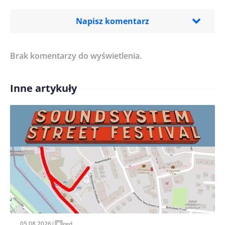
Napisz komentarz
Brak komentarzy do wyświetlenia.
Imię/ Nick*
Inne artykuły
Treść komentarza*
Zapamiętaj moje dane w tej przeglądarce podczas
pisania kolejnych komentarzy.
05.08.2026
|
red.