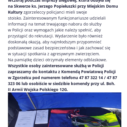
Wczoraj podczas imprezy biegowej, która odbyła się
na Skwerze ks. Jerzego Popiełuszki przy Miejskim Domu
Kultury
zgorzeleccy policjanci mieli swoje
stoisko. Zainteresowanym funkcjonariusze udzielali
informacji na temat trwającego naboru do służby
w Policji oraz wymogach jakie należy spełnić, aby
przystąpić do rekrutacji. Wydarzenie było również
doskonałą okazją, aby najmłodszym przypomnieć
podstawowe zasad bezpieczeństwa i jak zachować się
w sytuacji spotkania z agresywnym zwierzęciem.
Na pamiątkę dzieci otrzymały elementy odblaskowe.
Wszystkie osoby zainteresowane służbą w Policji
zapraszamy do kontaktu z Komendą Powiatową Policji
w Zgorzelcu pod numerem telefonu 47 87 322 14 /
47 87
323 06
lub osobiście w siedzibie komendy przy ul. Boh.
II Armii Wojska Polskiego 12G.