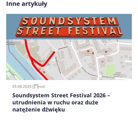
Inne artykuły
Treść komentarza*
Zapamiętaj moje dane w tej przeglądarce podczas
pisania kolejnych komentarzy.
05.08.2026
|
red.
Soundsystem Street Festival 2026 –
utrudnienia w ruchu oraz duże
natężenie dźwięku