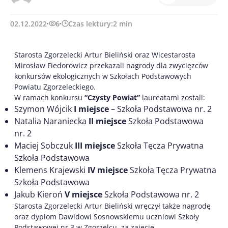
02.12.2022
6
Czas lektury:
2
min
Starosta Zgorzelecki Artur Bieliński oraz Wicestarosta
Mirosław Fiedorowicz przekazali nagrody dla zwycięzców
konkursów ekologicznych w Szkołach Podstawowych
Powiatu Zgorzeleckiego.
W ramach konkursu
“Czysty Powiat”
laureatami zostali:
Szymon Wójcik
I miejsce
– Szkoła Podstawowa nr. 2
Natalia Naraniecka
II miejsce
Szkoła Podstawowa
nr. 2
Maciej Sobczuk
III miejsce
Szkoła Tęcza Prywatna
Szkoła Podstawowa
Klemens Krajewski
IV miejsce
Szkoła Tęcza Prywatna
Szkoła Podstawowa
Jakub Kieroń
V miejsce
Szkoła Podstawowa nr. 2
Starosta Zgorzelecki Artur Bieliński wręczył także nagrodę
oraz dyplom Dawidowi Sosnowskiemu uczniowi Szkoły
Podstawowej nr 3 w Zgorzelcu, za zajęcie