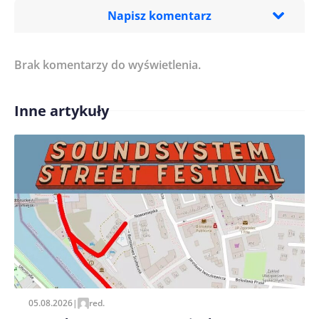
Napisz komentarz
Brak komentarzy do wyświetlenia.
Imię/ Nick*
Inne artykuły
Treść komentarza*
Zapamiętaj moje dane w tej przeglądarce podczas
pisania kolejnych komentarzy.
05.08.2026
|
red.