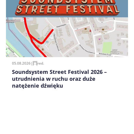
Zapamiętaj moje dane w tej przeglądarce podczas
pisania kolejnych komentarzy.
05.08.2026
|
red.
Soundsystem Street Festival 2026 –
utrudnienia w ruchu oraz duże
natężenie dźwięku