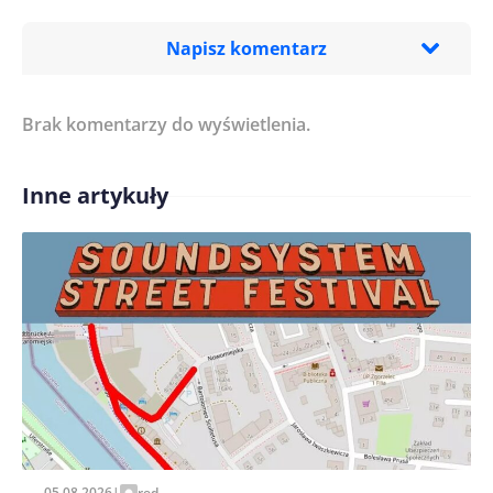
Napisz komentarz
Brak komentarzy do wyświetlenia.
Imię/ Nick*
Inne artykuły
Treść komentarza*
Zapamiętaj moje dane w tej przeglądarce podczas
pisania kolejnych komentarzy.
05.08.2026
|
red.