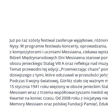
Już po raz szósty festiwal zaoferuje wyjątkowe, różno
Nysy. W programie festiwalu koncerty, oprowadzania
z kompozytorami i uczniami Messiaena, ciekawa wyst
Rdzeń Międzynarodowych Dni Messiaena stanowi porus
obozu jenieckiego Stalag VIII A oraz refleksja nad muz
Temat przewodni tej edycji „Przemierzając chaos” pono
dzisiejszego z tymi, które odczuwali w przeszłości jeńc
Podczas II wojny światowej, Görlitz stało się ważnym m
15 stycznia 1941 roku więziony w obozie jenieckim Stal
Messiaen wraz z trzema współtowarzyszami niedoli wy
Kwartet na koniec czasu. Od 2008 roku z inicjatywy n
Memory Messiaen oraz polskiej Fundacji Pamięć, Eduk