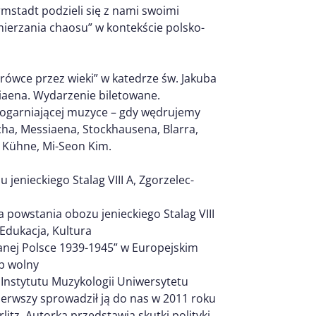
mstadt podzieli się z nami swoimi
ierzania chaosu” w kontekście polsko-
ówce przez wieki” w katedrze św. Jakuba
iaena. Wydarzenie biletowane.
chogarniającej muzyce – gdy wędrujemy
ha, Messiaena, Stockhausena, Blarra,
n Kühne, Mi-Seon Kim.
jenieckiego Stalag VIII A, Zgorzelec-
powstania obozu jenieckiego Stalag VIII
Edukacja, Kultura
nej Polsce 1939-1945” w Europejskim
p wolny
Instytutu Muzykologii Uniwersytetu
erwszy sprowadził ją do nas w 2011 roku
tz. Autorka przedstawia skutki polityki