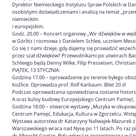
Dyrektor Niemieckiego Instytutu Spraw Polskich w Dar
osobistymi doświadczeniami i analizą na temat „przem
niemieckim
i europejskim.
Godz. 20.00 – Koncert organowy „Wir dźwięków w wędr
w Görlitz i rozmowa z Danielem Schlee, uczniem Mess
Co się z nami dzieje, gdy dajemy się prowadzić wsze
przez szał dźwięków? Przewodnikami po utworach Bac
Schleego będą Denny Wilke, Filip Presseisen, Christia
PIĄTEK, 13 STYCZNIA:
Godzina 17.00 – oprowadzenie po terenie byłego obozu 
Koźlice. Oprowadza prof. Rolf Karbaum. Bilet 20 zł
Podczas oprowadzania opowiedziana zostanie historia 
A oraz kulisy budowy Europejskiego Centrum Pamięć, 
Godzina 18.00 – otwarcie wystawy „Muzyka w okupowa
Centrum Pamięć, Edukacja, Kultura w Zgorzelcu. Wstę
Wystawa autorstwa dr Katarzyny Naliwajek-Mazurek z 
Warszawskiego wraca nad Nysę po 11 latach. Po raz pi
dr Albrecht Goetze. Była wówczas prezentowana w Gӧrli