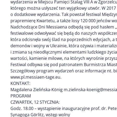
wydarzenia w Miejscu Pamięci Stalag VIII A w Zgorzelc
którego można usłyszeć ten wyjątkowy utwór. W 2017
o dodatkowe wydarzenia. Tak powstał festiwal Międz
prapremierę Kwartetu, a także losy 120 000 jeńców woj
Nadchodzące Dni Messiaena odbędą się pod hasłem „
festiwalowe odwoływać się będą do naszych współczes
która odcisnęła swój ślad na poprzednich edycjach, a 
demonów i wojny w Ukrainie, która ożywia i materializ
i zmiana są nieodłącznymi elementami ludzkiego życia
wartości, kamienie milowe, na których wyrośnie przysz
Festiwal odbywa się pod patronatem Burmistrza Miast
Szczegółowy program wydarzeń oraz informacje nt. bi
www.pl.messiaen-tage.eu.
KONTAKT:
Magdalena Zielińska-König m.zielinska-koenig@messi
PROGRAM
CZWARTEK, 12 STYCZNIA:
Godz. 18.00 – wystąpienie inauguracyjne prof. dr. Pet
Synagoga Gӧrlitz, wstęp wolny