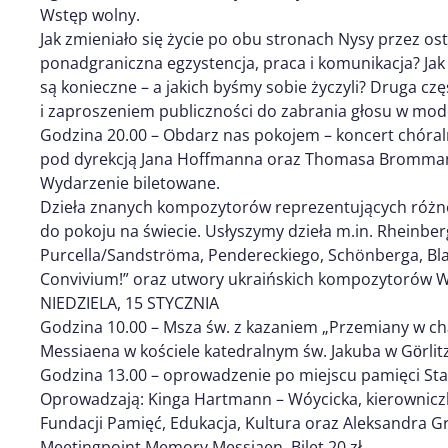
Wstęp wolny.
Jak zmieniało się życie po obu stronach Nysy przez osta
ponadgraniczna egzystencja, praca i komunikacja? Jak 
są konieczne – a jakich byśmy sobie życzyli? Druga c
i zaproszeniem publiczności do zabrania głosu w mod
Godzina 20.00 – Obdarz nas pokojem – koncert chór
pod dyrekcją Jana Hoffmanna oraz Thomasa Brommanna
Wydarzenie biletowane.
Dzieła znanych kompozytorów reprezentujących różne k
do pokoju na świecie. Usłyszymy dzieła m.in. Rheinber
Purcella/Sandströma, Pendereckiego, Schönberga, Bl
Convivium!” oraz utwory ukraińskich kompozytorów W
NIEDZIELA, 15 STYCZNIA
Godzina 10.00 – Msza św. z kazaniem „Przemiany w ch
Messiaena w kościele katedralnym św. Jakuba w Gӧrlit
Godzina 13.00 – oprowadzenie po miejscu pamięci Stala
Oprowadzają: Kinga Hartmann – Wóycicka, kierowniczka
Fundacji Pamięć, Edukacja, Kultura oraz Aleksandra G
Meetingpoint Memory Messiaen. Bilet 20 zł