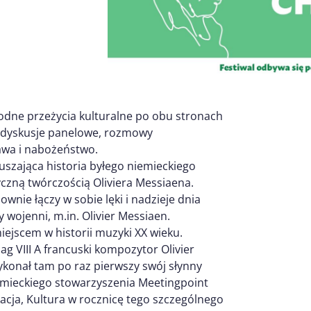
rodne przeżycia kulturalne po obu stronach
, dyskusje panelowe, rozmowy
awa i nabożeństwo.
zająca historia byłego niemieckiego
yczną twórczością Oliviera Messiaena.
wnie łączy w sobie lęki i nadzieje dnia
y wojenni, m.in. Olivier Messiaen.
iejscem w historii muzyki XX wieku.
ag VIII A francuski kompozytor Olivier
konał tam po raz pierwszy swój słynny
iemieckiego stowarzyszenia Meetingpoint
acja, Kultura w rocznicę tego szczególnego