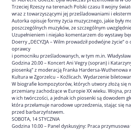
Trzeciej Rzeszy na terenach Polski czasu II wojny świato
wraz z towarzyszącymi jej prześladowaniami i ekster
Autorka opisuje formy życia muzycznego, jakie były m
poszczególnych muzyków, ze szczególnym uwzględni
Uzupełnieniem i niejako komentarzem do wystawy będzi
Doerry „DECYZJA – Wilm prowadził podwójne życie” o 
oprawcy
i pomocniku prześladowanych, w tym m.in. Władysław
Godzina 20.00 – Koncert Ani Vegry (sopran) i Katarzyny 
piosenką” z moderacją Franka Hardersa-Wuthenowa w
Kultura w Zgorzelcu – Koźlicach. Wydarzenie biletowa
W biografie kompozytorów, których utwory złożą się 
przemiany zachodzące w Europie XX wieku. Wojna, prz
w ich twórczości, a jednak ich piosenki są dowodem gł
która przełamuje narodowe uprzedzenia, stając się n
przed barbarzyństwem.
SOBOTA, 14 STYCZNIA
Godzina 10.00 – Panel dyskusyjny: Praca przymusowa 