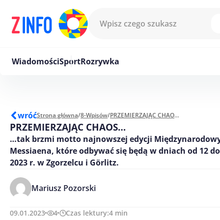
Przejdź do treści
Wiadomości
Sport
Rozrywka
wróć
Strona główna
/
8-Wpisów
/
PRZEMIERZAJĄC CHAOS…
PRZEMIERZAJĄC CHAOS…
…tak brzmi motto najnowszej edycji Międzynarodow
Messiaena, które odbywać się będą w dniach od 12 do
2023 r. w Zgorzelcu i Görlitz.
Mariusz Pozorski
09.01.2023
4
Czas lektury:
4
min