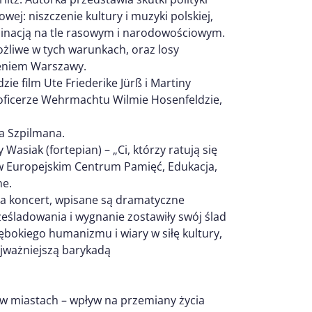
wej: niszczenie kultury i muzyki polskiej,
minacją na tle rasowym i narodowościowym.
ożliwe w tych warunkach, oraz losy
eniem Warszawy.
e film Ute Friederike Jürß i Martiny
oficerze Wehrmachtu Wilmie Hosenfeldzie,
a Szpilmana.
Wasiak (fortepian) – „Ci, którzy ratują się
 Europejskim Centrum Pamięć, Edukacja,
ne.
na koncert, wpisane są dramatyczne
eśladowania i wygnanie zostawiły swój ślad
ębokiego humanizmu i wiary w siłę kultury,
ajważniejszą barykadą
w miastach – wpływ na przemiany życia