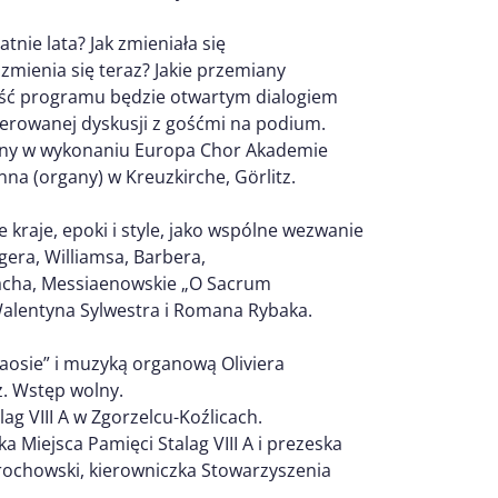
tnie lata? Jak zmieniała się
zmienia się teraz? Jakie przemiany
zęść programu będzie otwartym dialogiem
erowanej dyskusji z gośćmi na podium.
alny w wykonaniu Europa Chor Akademie
 (organy) w Kreuzkirche, Görlitz.
raje, epoki i style, jako wspólne wezwanie
gera, Williamsa, Barbera,
acha, Messiaenowskie „O Sacrum
alentyna Sylwestra i Romana Rybaka.
aosie” i muzyką organową Oliviera
z. Wstęp wolny.
g VIII A w Zgorzelcu-Koźlicach.
 Miejsca Pamięci Stalag VIII A i prezeska
rochowski, kierowniczka Stowarzyszenia