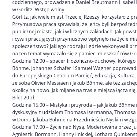
codziennego, prowadzenie Daniel Breutmann i Isabel
w Gӧrlitz. Wstęp wolny.
Görlitz, jak wiele miast Trzeciej Rzeszy, korzystało z
Przymusowa praca sprawiała, że jeńcy byli bezpośred
publicznej miasta, jak i w licznych zakładach. Jak po
i cywili pracujących przymusowo wpłynęło na życie m
społeczeństwo? Jakiego rodzaju i gdzie wykonywali pr
na ten temat wymazało się z pamięci mieszkańców Gör
Godzina 12.00 – spacer filozoficzno-duchowy, którego
Böhme. Johannes Schäfer i Samuel Wagner poprowa
do Europejskiego Centrum Pamięć, Edukacja, Kultura
ze sobą Olivier Messiaen i Jakub Böhme, ale też zach
okolicy na nowo. Jak mijane na trasie miejsca łączą się
Bilet 20 zł.
Godzina 15.00 – Mistyka i przyroda – jak Jakub Böhme 
dyskusyjny z udziałem Thomasa Isermanna, Thomasa D
w Domu Jakuba Bӧhme na Przedmieściu Nyskim w Zgor
Godzina 17.00 – Życie nad Nysą. Moderowana przez Ju
Agnieszki Bormann, Hanny Ilnickiej, Lothara Quinkens