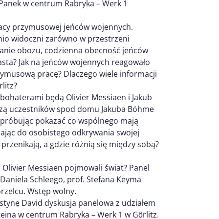
 Panek w centrum Rabryka – Werk 1
 pracy przymusowej jeńców wojennych.
nio widoczni zarówno w przestrzeni
wstanie obozu, codzienna obecność jeńców
iasta? Jak na jeńców wojennych reagowało
zymusową pracę? Dlaczego wiele informacji
litz?
 bohaterami będą Olivier Messiaen i Jakub
dzą uczestników spod domu Jakuba Böhme
, próbując pokazać co wspólnego mają
ęcając do osobistego odkrywania swojej
, przenikają, a gdzie różnią się między sobą?
i Olivier Messiaen pojmowali świat? Panel
aniela Schleego, prof. Stefana Keyma
zelcu. Wstęp wolny.
stynę David dyskusja panelowa z udziałem
teina w centrum Rabryka – Werk 1 w Gӧrlitz.