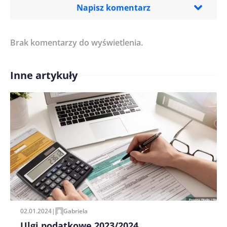
Napisz komentarz
Brak komentarzy do wyświetlenia.
Imię/ Nick*
Inne artykuły
Treść komentarza*
Zapamiętaj moje dane w tej przeglądarce podczas
pisania kolejnych komentarzy.
02.01.2024
|
Gabriela
Ulgi podatkowe 2023/2024