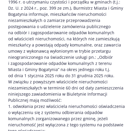
1996 r. o utrzymaniu czystości i porządku w gminach (t.j.:
Dz. U. z 2024 r., poz. 399 ze zm.), Burmistrz Miasta i Gminy
Bogatynia informuje, mieszkańców nieruchomości
niezamieszkałych o zamiarze przeprowadzenia
postępowania o udzielenie zamówienia publicznego
na odbiór i zagospodarowanie odpadów komunalnych
od właścicieli nieruchomości, na których nie zamieszkują
mieszkańcy a powstają odpady komunalne, oraz zawarcia
umowy z wykonawcą wyłonionym w trybie przetargu
nieograniczonego na świadczenie usługi pn.: „Odbiór
i zagospodarowanie odpadów komunalnych z terenu
Miasta i Gminy Bogatynia” na okres jednego roku t.j.
od dnia 1 stycznia 2025 roku do 31 grudnia 2025 roku.
W związku z powyższym właściciele nieruchomości
niezamieszkałych w terminie 60 dni od daty zamieszczenia
niniejszego zawiadomienia w Biuletynie Informacji
Publicznej mają możliwość:
1. odwołania przez właściciela nieruchomości oświadczenia
o wyłączeniu się z systemu odbierania odpadów
komunalnych zorganizowanego przez gminę, jeżeli
nieruchomość jest wyłączona z tego systemu na podstawie
tego oświadczenia;