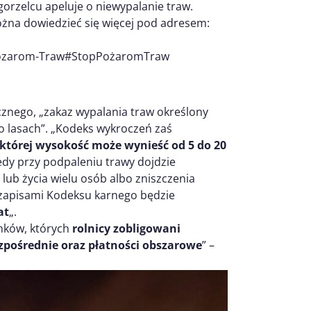
rzelcu apeluje o niewypalanie traw.
ożna dowiedzieć się więcej pod adresem:
-Pozarom-Traw#StopPożaromTraw
znego, „zakaz wypalania traw określony
o lasach”. „Kodeks wykroczeń zaś
 której wysokość może wynieść od 5 do 20
edy przy podpaleniu trawy dojdzie
lub życia wielu osób albo zniszczenia
 zapisami Kodeksu karnego będzie
at
„.
nków, których
rolnicy zobligowani
ezpośrednie oraz płatności obszarowe
” –