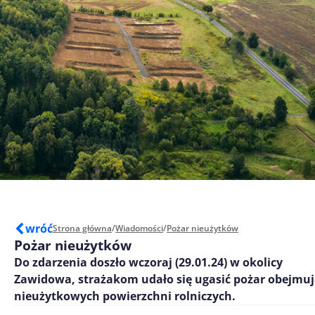
wróć
Strona główna
/
Wiadomości
/
Pożar nieużytków
Pożar nieużytków
Do zdarzenia doszło wczoraj (29.01.24) w okolicy
Zawidowa, strażakom udało się ugasić pożar obejmu
nieużytkowych powierzchni rolniczych.