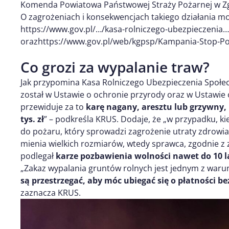
Komenda Powiatowa Państwowej Straży Pożarnej w Zgo
O zagrożeniach i konsekwencjach takiego działania m
https://www.gov.pl/…/kasa-rolniczego-ubezpieczenia…
orazhttps://www.gov.pl/web/kgpsp/Kampania-Stop
Co grozi za wypalanie traw?
Jak przypomina Kasa Rolniczego Ubezpieczenia Społec
został w Ustawie o ochronie przyrody oraz w Ustawie 
przewiduje za to
karę nagany, aresztu lub grzywny,
tys. zł
” – podkreśla KRUS. Dodaje, że „w przypadku, ki
do pożaru, który sprowadzi zagrożenie utraty zdrowia 
mienia wielkich rozmiarów, wtedy sprawca, zgodnie z
podlegał
karze pozbawienia wolności nawet do 10 l
„Zakaz wypalania gruntów rolnych jest jednym z waru
są przestrzegać, aby móc ubiegać się o płatności b
zaznacza KRUS.