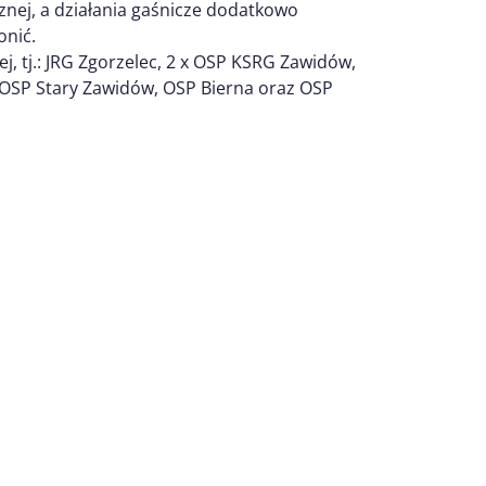
znej, a działania gaśnicze dodatkowo
onić.
j, tj.: JRG Zgorzelec, 2 x OSP KSRG Zawidów,
OSP Stary Zawidów, OSP Bierna oraz OSP