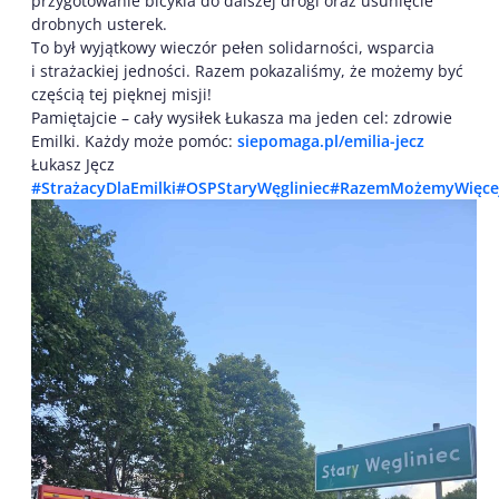
przygotowanie bicykla do dalszej drogi oraz usunięcie
drobnych usterek.
To był wyjątkowy wieczór pełen solidarności, wsparcia
i strażackiej jedności. Razem pokazaliśmy, że możemy być
częścią tej pięknej misji!
Pamiętajcie – cały wysiłek Łukasza ma jeden cel: zdrowie
Emilki. Każdy może pomóc:
siepomaga.pl/emilia-jecz
Łukasz Jęcz
#StrażacyDlaEmilki
#OSPStaryWęgliniec
#RazemMożemyWięce