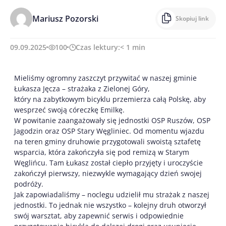
Mariusz Pozorski
Skopiuj link
09.09.2025
100
Czas lektury:
< 1
min
Mieliśmy ogromny zaszczyt przywitać w naszej gminie
Łukasza Jęcza – strażaka z Zielonej Góry,
który na zabytkowym bicyklu przemierza całą Polskę, aby
wesprzeć swoją córeczkę Emilkę.
W powitanie zaangażowały się jednostki OSP Ruszów, OSP
Jagodzin oraz OSP Stary Węgliniec. Od momentu wjazdu
na teren gminy druhowie przygotowali swoistą sztafetę
wsparcia, która zakończyła się pod remizą w Starym
Węglińcu. Tam Łukasz został ciepło przyjęty i uroczyście
zakończył pierwszy, niezwykle wymagający dzień swojej
podróży.
Jak zapowiadaliśmy – noclegu udzielił mu strażak z naszej
jednostki. To jednak nie wszystko – kolejny druh otworzył
swój warsztat, aby zapewnić serwis i odpowiednie