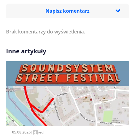
Napisz komentarz
Brak komentarzy do wyświetlenia.
Imię/ Nick*
Inne artykuły
Treść komentarza*
Zapamiętaj moje dane w tej przeglądarce podczas
pisania kolejnych komentarzy.
05.08.2026
|
red.