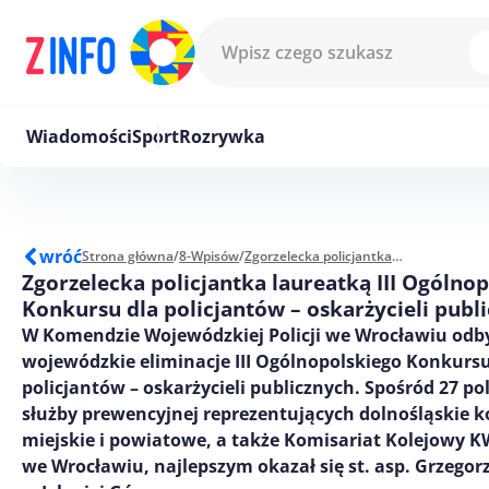
Przejdź do treści
Wiadomości
Sport
Rozrywka
wróć
Strona główna
/
8-Wpisów
/
Zgorzelecka policjantka laureatką III Ogólnopolskiego Konkursu dla policjantów – oskarżycieli publicznych
Zgorzelecka policjantka laureatką III Ogólno
Konkursu dla policjantów – oskarżycieli publ
W Komendzie Wojewódzkiej Policji we Wrocławiu odby
wojewódzkie eliminacje III Ogólnopolskiego Konkursu
policjantów – oskarżycieli publicznych. Spośród 27 po
służby prewencyjnej reprezentujących dolnośląskie
miejskie i powiatowe, a także Komisariat Kolejowy 
we Wrocławiu, najlepszym okazał się st. asp. Grzegor