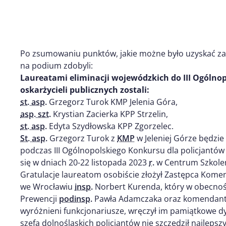
Po zsumowaniu punktów, jakie możne było uzyskać z
na podium zdobyli:
Laureatami eliminacji wojewódzkich do III Ogólnop
oskarżycieli publicznych zostali:
st. asp.
Grzegorz Turok KMP Jelenia Góra,
asp. szt.
Krystian Zacierka KPP Strzelin,
st. asp.
Edyta Szydłowska KPP Zgorzelec.
St. asp.
Grzegorz Turok z
KMP
w Jeleniej Górze będzie
podczas III Ogólnopolskiego Konkursu dla policjantów 
się w dniach 20-22 listopada 2023
r.
w Centrum Szkoleni
Gratulacje laureatom osobiście złożył Zastępca Kome
we Wrocławiu
insp.
Norbert Kurenda, który w obecnoś
Prewencji
podinsp.
Pawła Adamczaka oraz komendantó
wyróżnieni funkcjonariusze, wręczył im pamiątkowe d
szefa dolnośląskich policjantów nie szczędził najleps