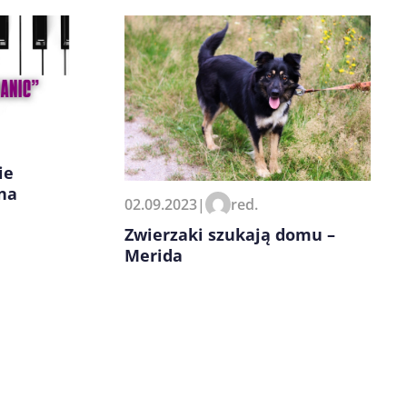
ie
na
02.09.2023
|
red.
Zwierzaki szukają domu –
Merida