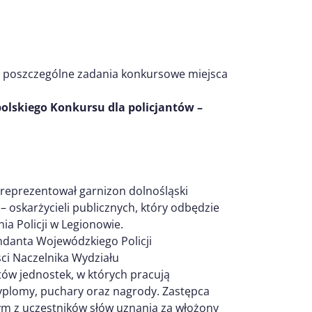
a poszczególne zadania konkursowe miejsca
olskiego Konkursu dla policjantów –
 reprezentował garnizon dolnośląski
– oskarżycieli publicznych, który odbędzie
a Policji w Legionowie.
ndanta Wojewódzkiego Policji
ci Naczelnika Wydziału
w jednostek, w których pracują
yplomy, puchary oraz nagrody. Zastępca
zym z uczestników słów uznania za włożony