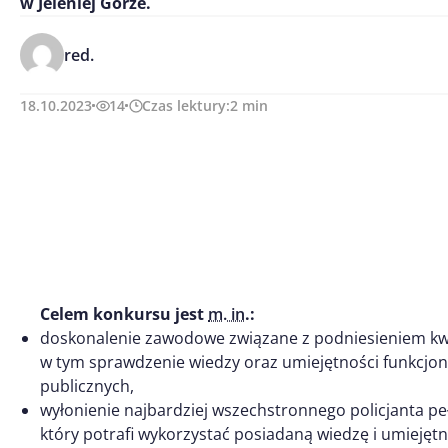
w Jeleniej Górze.
red.
18.10.2023
14
Czas lektury:
2
min
Celem konkursu jest
m. in
.:
doskonalenie zawodowe związane z podniesieniem kwali
w tym sprawdzenie wiedzy oraz umiejętności funkcjona
publicznych,
wyłonienie najbardziej wszechstronnego policjanta pe
który potrafi wykorzystać posiadaną wiedzę i umiejęt