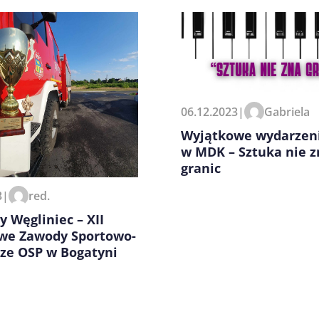
06.12.2023
|
Gabriela
zeglądarce podczas pisania
Wyjątkowe wydarzen
w MDK – Sztuka nie z
granic
3
|
red.
y Węgliniec – XII
we Zawody Sportowo-
cze OSP w Bogatyni