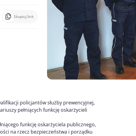
Skopiuj link
fikacji policjantów służby prewencyjnej,
riuszy pełniących funkcję oskarżycieli
łniącego funkcję oskarżyciela publicznego,
ności na rzecz bezpieczeństwa i porządku