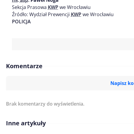
mł. asp.
Paweł Noga
Sekcja Prasowa
KWP
we Wrocławiu
Źródło: Wydział Prewencji
KWP
we Wrocławiu
POLICJA
Komentarze
Napisz k
Brak komentarzy do wyświetlenia.
Imię/ Nick*
Inne artykuły
Treść komentarza*