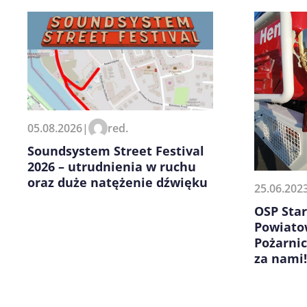
Zapamiętaj moje dane w tej pr
05.08.2026
|
red.
kolejnych komentarzy.
Soundsystem Street Festival
2026 – utrudnienia w ruchu
oraz duże natężenie dźwięku
25.06.202
OSP Star
Powiato
Pożarni
za nami!