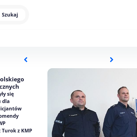
Szukaj
polskiego
icznych
ły się
 dla
licjantów
 komendy
KWP
z Turok z KMP