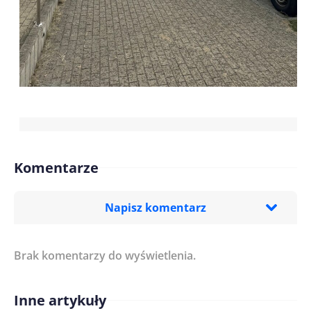
Komentarze
Napisz komentarz
Brak komentarzy do wyświetlenia.
Imię/ Nick*
Inne artykuły
Treść komentarza*