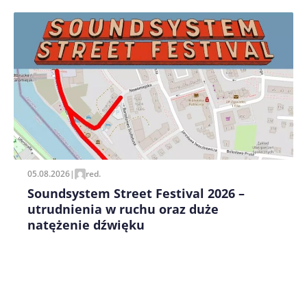
Zapamiętaj moje dane w tej przeglądarce podczas
pisania kolejnych komentarzy.
05.08.2026
|
red.
Soundsystem Street Festival 2026 –
utrudnienia w ruchu oraz duże
natężenie dźwięku