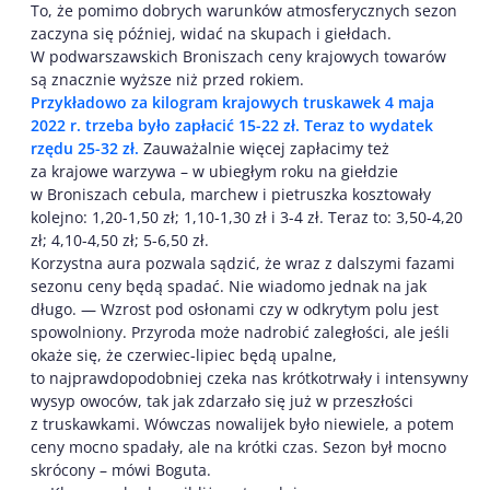
To, że pomimo dobrych warunków atmosferycznych sezon
zaczyna się później, widać na skupach i giełdach.
W podwarszawskich Broniszach ceny krajowych towarów
są znacznie wyższe niż przed rokiem.
Przykładowo za kilogram krajowych truskawek 4 maja
2022 r. trzeba było zapłacić 15-22 zł. Teraz to wydatek
rzędu 25-32 zł.
Zauważalnie więcej zapłacimy też
za krajowe warzywa – w ubiegłym roku na giełdzie
w Broniszach cebula, marchew i pietruszka kosztowały
kolejno: 1,20-1,50 zł; 1,10-1,30 zł i 3-4 zł. Teraz to: 3,50-4,20
zł; 4,10-4,50 zł; 5-6,50 zł.
Korzystna aura pozwala sądzić, że wraz z dalszymi fazami
sezonu ceny będą spadać. Nie wiadomo jednak na jak
długo. — Wzrost pod osłonami czy w odkrytym polu jest
spowolniony. Przyroda może nadrobić zaległości, ale jeśli
okaże się, że czerwiec-lipiec będą upalne,
to najprawdopodobniej czeka nas krótkotrwały i intensywny
wysyp owoców, tak jak zdarzało się już w przeszłości
z truskawkami. Wówczas nowalijek było niewiele, a potem
ceny mocno spadały, ale na krótki czas. Sezon był mocno
skrócony – mówi Boguta.