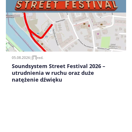
Zapamiętaj moje dane w tej przeglądarce podczas
pisania kolejnych komentarzy.
05.08.2026
|
red.
Soundsystem Street Festival 2026 –
utrudnienia w ruchu oraz duże
natężenie dźwięku