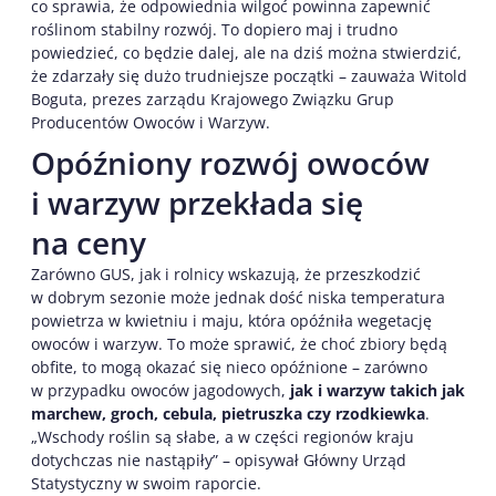
co sprawia, że odpowiednia wilgoć powinna zapewnić
roślinom stabilny rozwój. To dopiero maj i trudno
powiedzieć, co będzie dalej, ale na dziś można stwierdzić,
że zdarzały się dużo trudniejsze początki – zauważa Witold
Boguta, prezes zarządu Krajowego Związku Grup
Producentów Owoców i Warzyw.
Opóźniony rozwój owoców
i warzyw przekłada się
na ceny
Zarówno GUS, jak i rolnicy wskazują, że przeszkodzić
w dobrym sezonie może jednak dość niska temperatura
powietrza w kwietniu i maju, która opóźniła wegetację
owoców i warzyw. To może sprawić, że choć zbiory będą
obfite, to mogą okazać się nieco opóźnione – zarówno
w przypadku owoców jagodowych,
jak i warzyw takich jak
marchew, groch, cebula, pietruszka czy rzodkiewka
.
„Wschody roślin są słabe, a w części regionów kraju
dotychczas nie nastąpiły” – opisywał Główny Urząd
Statystyczny w swoim raporcie.