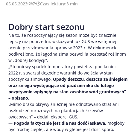
05.05.2023
7
Czas lektury:
3
min
Dobry start sezonu
Na to, że rozpoczynający się sezon może być znacznie
lepszy niż poprzedni, wskazywał już GUS we wstępnej
ocenie przezimowania upraw w 2023 r. W dokumencie
podkreślono, że łagodna zima pozwoliła pozostać roślinom
w „dobrej kondycji”.
„Stopniowy spadek temperatury powietrza pod koniec
2022 r. stwarzał dogodne warunki do wejścia w stan
spoczynku zimowego.
Opady deszczu, deszczu ze śniegiem
oraz śniegu występujące od października do lutego
pozytywnie wpłynęły na stan zasobów wód gruntowych”
– opisano.
„Mimo braku okrywy śnieżnej nie odnotowano strat ani
uszkodzeń mrozowych na plantacjach krzewów
owocowych” – dodali eksperci GUS.
—
Pogoda faktycznie jest dla nas dość łaskawa
, mogłoby
być trochę cieplej, ale wody w glebie jest dość sporo,