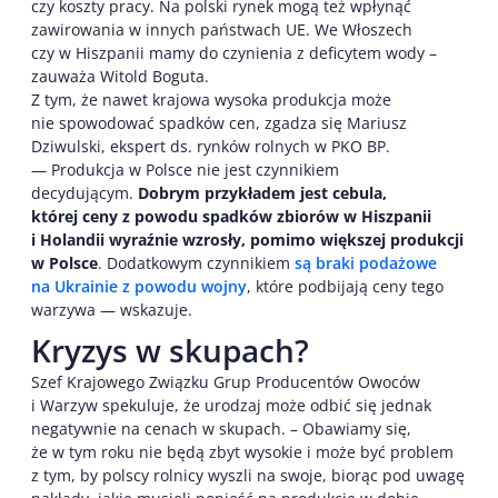
czy koszty pracy. Na polski rynek mogą też wpłynąć
zawirowania w innych państwach UE. We Włoszech
czy w Hiszpanii mamy do czynienia z deficytem wody –
zauważa Witold Boguta.
Z tym, że nawet krajowa wysoka produkcja może
nie spowodować spadków cen, zgadza się Mariusz
Dziwulski, ekspert ds. rynków rolnych w PKO BP.
— Produkcja w Polsce nie jest czynnikiem
decydującym.
Dobrym przykładem jest cebula,
której ceny z powodu spadków zbiorów w Hiszpanii
i Holandii wyraźnie wzrosły, pomimo większej produkcji
w Polsce
. Dodatkowym czynnikiem
są braki podażowe
na Ukrainie z powodu wojny
, które podbijają ceny tego
warzywa — wskazuje.
Kryzys w skupach?
Szef Krajowego Związku Grup Producentów Owoców
i Warzyw spekuluje, że urodzaj może odbić się jednak
negatywnie na cenach w skupach. – Obawiamy się,
że w tym roku nie będą zbyt wysokie i może być problem
z tym, by polscy rolnicy wyszli na swoje, biorąc pod uwagę