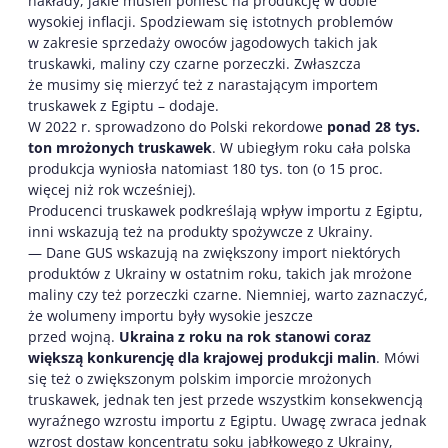
nakłady, jakie musieli ponieść na produkcję w dobie
wysokiej inflacji. Spodziewam się istotnych problemów
w zakresie sprzedaży owoców jagodowych takich jak
truskawki, maliny czy czarne porzeczki. Zwłaszcza
że musimy się mierzyć też z narastającym importem
truskawek z Egiptu – dodaje.
W 2022 r. sprowadzono do Polski rekordowe
ponad 28 tys.
ton mrożonych truskawek
. W ubiegłym roku cała polska
produkcja wyniosła natomiast 180 tys. ton (o 15 proc.
więcej niż rok wcześniej).
Producenci truskawek podkreślają wpływ importu z Egiptu,
inni wskazują też na produkty spożywcze z Ukrainy.
— Dane GUS wskazują na zwiększony import niektórych
produktów z Ukrainy w ostatnim roku, takich jak mrożone
maliny czy też porzeczki czarne. Niemniej, warto zaznaczyć,
że wolumeny importu były wysokie jeszcze
przed wojną.
Ukraina z roku na rok stanowi coraz
większą konkurencję dla krajowej produkcji malin
. Mówi
się też o zwiększonym polskim imporcie mrożonych
truskawek, jednak ten jest przede wszystkim konsekwencją
wyraźnego wzrostu importu z Egiptu. Uwagę zwraca jednak
wzrost dostaw koncentratu soku jabłkowego z Ukrainy,