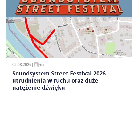
Zapamiętaj moje dane w tej przeglądarce podczas
pisania kolejnych komentarzy.
05.08.2026
|
red.
Soundsystem Street Festival 2026 –
utrudnienia w ruchu oraz duże
natężenie dźwięku