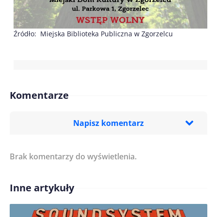
Źródło: Miejska Biblioteka Publiczna w Zgorzelcu
Komentarze
Napisz komentarz
Brak komentarzy do wyświetlenia.
Imię/ Nick*
Inne artykuły
Treść komentarza*