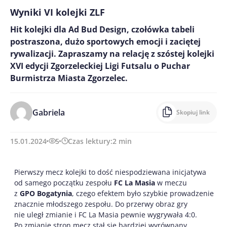
Wyniki VI kolejki ZLF
Hit kolejki dla Ad Bud Design, czołówka tabeli
postraszona, dużo sportowych emocji i zaciętej
rywalizacji. Zapraszamy na relację z szóstej kolejki
XVI edycji Zgorzeleckiej Ligi Futsalu o Puchar
Burmistrza Miasta Zgorzelec.
Gabriela
Skopiuj link
15.01.2024
5
Czas lektury:
2
min
Pierwszy mecz kolejki to dość niespodziewana inicjatywa
od samego początku zespołu
FC La Masia
w meczu
z
GPO
Bogatynia
, czego efektem było szybkie prowadzenie
znacznie młodszego zespołu. Do przerwy obraz gry
nie uległ zmianie i FC La Masia pewnie wygrywała 4:0.
Po zmianie stron mecz stał się bardziej wyrównany,