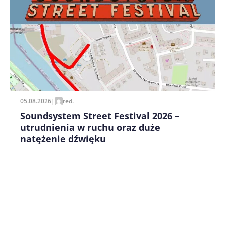
Zapamiętaj moje dane w tej przeglądarce podczas
pisania kolejnych komentarzy.
05.08.2026
|
red.
Soundsystem Street Festival 2026 –
utrudnienia w ruchu oraz duże
natężenie dźwięku