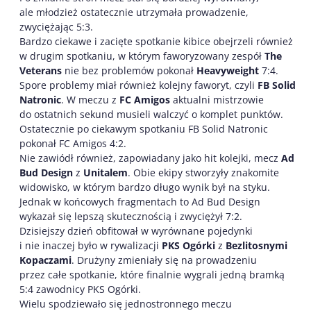
ale młodzież ostatecznie utrzymała prowadzenie,
zwyciężając 5:3.
Bardzo ciekawe i zacięte spotkanie kibice obejrzeli również
w drugim spotkaniu, w którym faworyzowany zespół
The
Veterans
nie bez problemów pokonał
Heavyweight
7:4.
Spore problemy miał również kolejny faworyt, czyli
FB Solid
Natronic
. W meczu z
FC Amigos
aktualni mistrzowie
do ostatnich sekund musieli walczyć o komplet punktów.
Ostatecznie po ciekawym spotkaniu FB Solid Natronic
pokonał FC Amigos 4:2.
Nie zawiódł również, zapowiadany jako hit kolejki, mecz
Ad
Bud Design
z
Unitalem
. Obie ekipy stworzyły znakomite
widowisko, w którym bardzo długo wynik był na styku.
Jednak w końcowych fragmentach to Ad Bud Design
wykazał się lepszą skutecznością i zwyciężył 7:2.
Dzisiejszy dzień obfitował w wyrównane pojedynki
i nie inaczej było w rywalizacji
PKS Ogórki
z
Bezlitosnymi
Kopaczami
. Drużyny zmieniały się na prowadzeniu
przez całe spotkanie, które finalnie wygrali jedną bramką
5:4 zawodnicy PKS Ogórki.
Wielu spodziewało się jednostronnego meczu