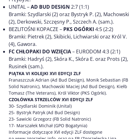
UNITAL –
AD BUD DESIGN
2:7 (1:1)
Bramki: Szydlarski (2) oraz Bystryk P. (2), Machowski
(2), Derkowski, Szczęsny P., Szczech A. (sam.).
BEZLITOŚNI KOPACZE –
PKS OGÓRKI
4:5 (2:2)
Bramki: Pietrek (2), Skibicki, Lichwiarski oraz Król V.
(4), Gawora.
FC CHŁOPAKI DO WZIĘCIA
– EURODOM 4:3 (2:1)
Bramki: Hadryś (2), Skóra K., Skóra E. oraz Prots (2),
Rusinek (sam.).
PIĄTKA VI KOLEJKI XVI EDYCJI ZLF
Franaszczuk Adrian (Ad Bud Design), Monik Sebastian (FB
Solid Natronic), Machowski Maciej (Ad Bud Design), Kiełb
Tomasz (The Veterans), Król Viktor (PKS Ogórki).
CZOŁÓWKA STRZELCÓW XVI EDYCJI ZLF
30- Szydlarski Dominik (Unital)
25- Bystryk Patryk (Ad Bud Design)
23- Sawicki Grzegorz (FB Solid Natronic)
17- Marszałek Michał (GPO Bogatynia)
Informacje dotyczące XVI edycji ZLF dostępne
na www.zgorzelec.info oraz na FB (Zgorzelecka Liga