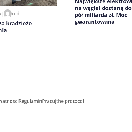
Największe elektrow
na węgiel dostaną d
5
|
red.
pół miliarda zł. Moc
gwarantowana
za kradzieże
nia
watności
Regulamin
Pracuj
the protocol