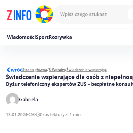
Przejdź do treści
Wiadomości
Sport
Rozrywka
wróć
Strona główna
/
8-Wpisów
/
Świadczenie wspierające dla osób z niepełnosprawnością
Świadczenie wspierające dla osób z niepełno
Dyżur telefoniczny ekspertów ZUS – bezpłatne konsult
Gabriela
15.01.2024
8
Czas lektury:
< 1
min