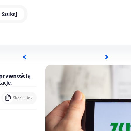
Szukaj
sprawnością
acje.
Skopiuj link