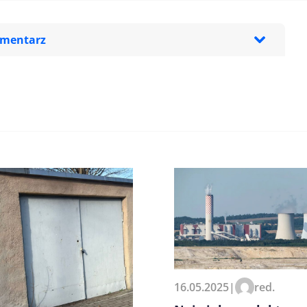
omentarz
zeglądarce podczas pisania
16.05.2025
|
red.