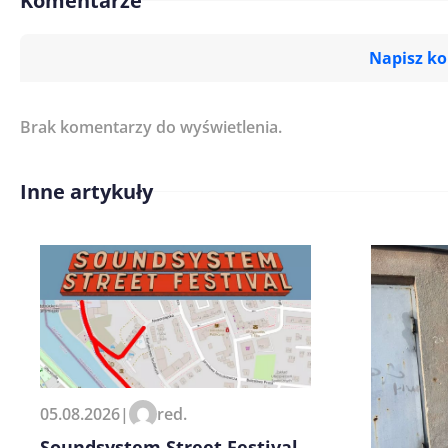
Komentarze
Napisz k
Brak komentarzy do wyświetlenia.
Imię/ Nick*
Inne artykuły
Treść komentarza*
Zapamiętaj moje dane w tej pr
05.08.2026
|
red.
kolejnych komentarzy.
Soundsystem Street Festival