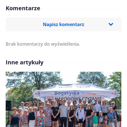
Komentarze
Napisz komentarz
Brak komentarzy do wyświetlenia.
Imię/ Nick*
Inne artykuły
Treść komentarza*
Zapamiętaj moje dane w tej przeglądarce podczas
pisania kolejnych komentarzy.