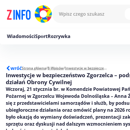
Przejdź do treści
Wiadomości
Sport
Rozrywka
wróć
Strona główna
/
8-Wpisów
/
Inwestycje w bezpieczeństwo Zgorzelca – podsumowanie działań Obrony Cywilnej
Inwestycje w bezpieczeństwo Zgorzelca – p
działań Obrony Cywilnej
Wczoraj, 21 stycznia br. w Komendzie Powiatowej Pa
Pożarnej w Zgorzelcu Wojewoda Dolnośląska – Anna 
się z przedstawicielami samorządów i służb, by pod
ubiegłoroczne działania oraz omówić plany na 2026 r
było okazją do wymiany doświadczeń, prezentacji za
sprzętu oraz dyskusji nad dalszym wzmocnieniem s