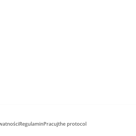
watności
Regulamin
Pracuj
the protocol