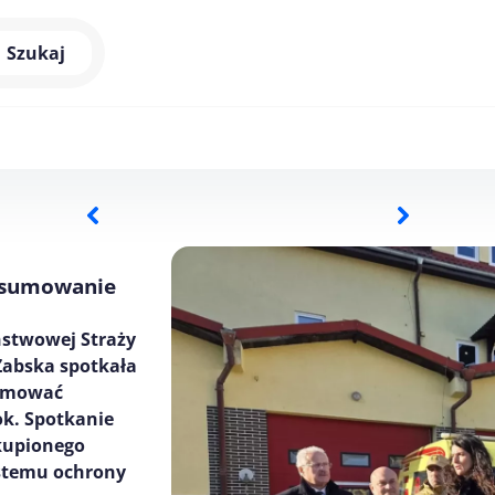
Szukaj
odsumowanie
ństwowej Straży
Żabska spotkała
sumować
ok. Spotkanie
kupionego
ystemu ochrony