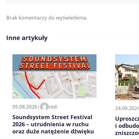
Brak komentarzy do wyświetlenia.
Imię/ Nick*
Inne artykuły
Treść komentarza*
Zapamiętaj moje dane w tej pr
05.08.2026
|
red.
24.09.202
kolejnych komentarzy.
Soundsystem Street Festival
Uproszc
2026 – utrudnienia w ruchu
i odbud
oraz duże natężenie dźwięku
zniszcz