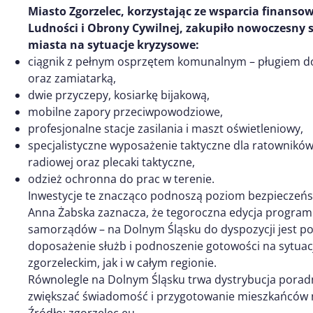
Miasto Zgorzelec, korzystając ze wsparcia finan
Ludności i Obrony Cywilnej, zakupiło nowoczesny s
miasta na sytuacje kryzysowe:
ciągnik z pełnym osprzętem komunalnym – pługiem do
oraz zamiatarką,
dwie przyczepy, kosiarkę bijakową,
mobilne zapory przeciwpowodziowe,
profesjonalne stacje zasilania i maszt oświetleniowy,
specjalistyczne wyposażenie taktyczne dla ratowników
radiowej oraz plecaki taktyczne,
odzież ochronna do prac w terenie.
Inwestycje te znacząco podnoszą poziom bezpieczeń
Anna Żabska zaznacza, że tegoroczna edycja programu
samorządów – na Dolnym Śląsku do dyspozycji jest pon
doposażenie służb i podnoszenie gotowości na sytuac
zgorzeleckim, jak i w całym regionie.
Równolegle na Dolnym Śląsku trwa dystrybucja poradn
zwiększać świadomość i przygotowanie mieszkańców n
Źródło: zgorzelec.eu