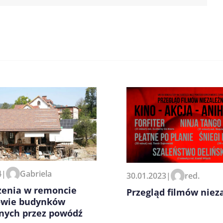
zeglądarce podczas pisania
4
|
Gabriela
30.01.2023
|
red.
zenia w remoncie
Przegląd filmów niez
owie budynków
onych przez powódź