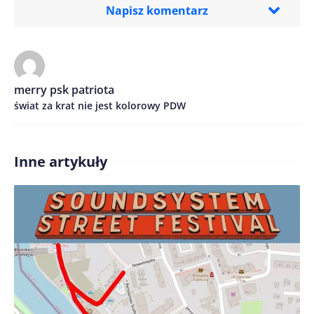
Napisz komentarz
Imię/ Nick*
merry psk patriota
świat za krat nie jest kolorowy PDW
Treść komentarza*
Inne artykuły
Zapamiętaj moje dane w tej przeglądarce podczas
pisania kolejnych komentarzy.