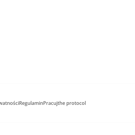
watności
Regulamin
Pracuj
the protocol