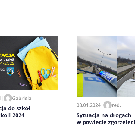
zeglądarce podczas pisania
4
|
Gabriela
08.01.2024
|
red.
ja do szkół
Sytuacja na drogach
zkoli 2024
w powiecie zgorzele