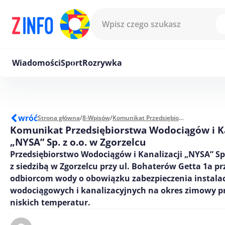
Przejdź do treści
Wiadomości
Sport
Rozrywka
wróć
Strona główna
/
8-Wpisów
/
Komunikat Przedsiębiorstwa Wodociągów i Kanalizacji „NYSA” Sp. z o.o. w Zgorzelcu
Komunikat Przedsiębiorstwa Wodociągów i Ka
„NYSA” Sp. z o.o. w Zgorzelcu
Przedsiębiorstwo Wodociągów i Kanalizacji „NYSA” Sp.
z siedzibą w Zgorzelcu przy ul. Bohaterów Getta 1a 
odbiorcom wody o obowiązku zabezpieczenia instalac
wodociągowych i kanalizacyjnych na okres zimowy p
niskich temperatur.