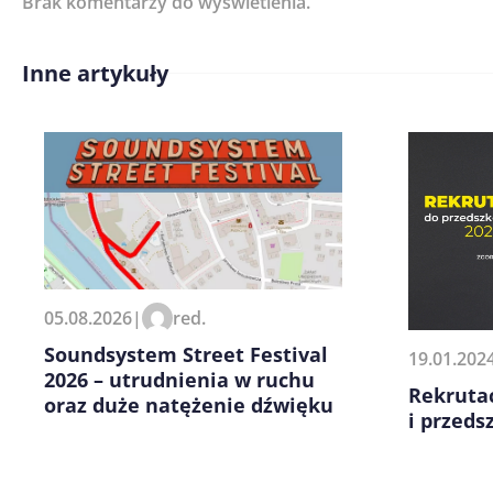
Brak komentarzy do wyświetlenia.
Inne artykuły
Treść komentarza*
Zapamiętaj moje dane w tej pr
05.08.2026
|
red.
kolejnych komentarzy.
Soundsystem Street Festival
19.01.202
2026 – utrudnienia w ruchu
Rekrutac
oraz duże natężenie dźwięku
i przeds