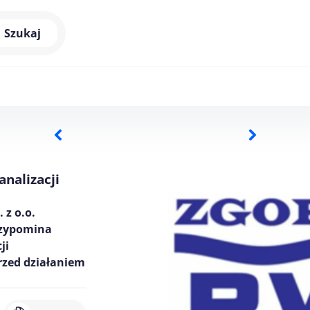
Szukaj
nalizacji
 z o.o.
przypomina
ji
rzed działaniem