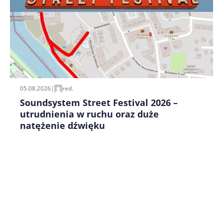
Zapamiętaj moje dane w tej przeglądarce podczas
pisania kolejnych komentarzy.
05.08.2026
|
red.
Soundsystem Street Festival 2026 –
utrudnienia w ruchu oraz duże
natężenie dźwięku