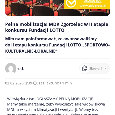
Pełna mobilizacja! MDK Zgorzelec w II etapie
konkursu Fundacji LOTTO
Miło nam poinformować, że awansowaliśmy
do II etapu konkursu Fundacji LOTTO „SPORTOWO-
KULTURALNIE-LOKALNIE”
red.
Skopiuj link
02.02.2026
39
Czas lektury:
< 1
min
W związku z tym OGŁASZAMY PEŁNĄ MOBILIZACJĘ
Mamy takie marzenie, żeby wyposażyć salę widowiskową
MDK-u w system klimatyzacji i wentylacji. Wiemy też,
że marzenia same się nie spełniają i należy im w tym