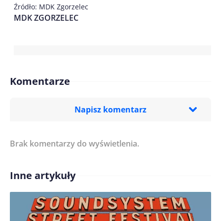
Źródło: MDK Zgorzelec
MDK ZGORZELEC
Komentarze
Napisz komentarz
Brak komentarzy do wyświetlenia.
Imię/ Nick*
Inne artykuły
Treść komentarza*