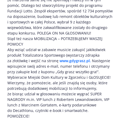
pomóc. Dlatego też stworzyliśmy projekt do programu
Fundacji Lotto. Zespół ekspertów, spośród 12 734 pomysłów
na doposażenie, budowę lub remont obiektów kulturalnych
i sportowych w całej Polsce, wybrał 9 z każdego
województwa, które zakwalifikowane zostały do drugiego
etapu konkursu. POLEGA ON NA GŁOSOWANIU!
Stąd też nasza MOBILIZACJA – POTRZEBUJEMY WASZEJ
POMOCY
Aby wziąć udział w zabawie musicie zakupić jakikolwiek
produkt Totalizatora Sportowego (wystarczy zdrapka
za złotówkę i wejść na stronę
www.gdygrasz.pl.
Następnie
wpisujecie swój adres e-mail, numer telefonu i otrzymany
przy zakupie kod z kuponu „Gdy grasz wszytko gra!”.
Wybieracie Miejski Dom Kultury w Zgorzelcu i GŁOSUJECIE!
Wierzymy, że pomożecie, ale jeśli znajdą się osoby, które
potrzebują dodatkowej mobilizacji to informujemy,
że biorąc udział w głosowaniu możecie wygrać SUPER
NAGRODY m.in. VIP lunch z Robertem Lewandowskim, VIP
lunch z Marcinem Gortatem, e-karty podarunkowe
do Decathlonu, czytniki e-book i smartwatche.
POMOŻECIE!