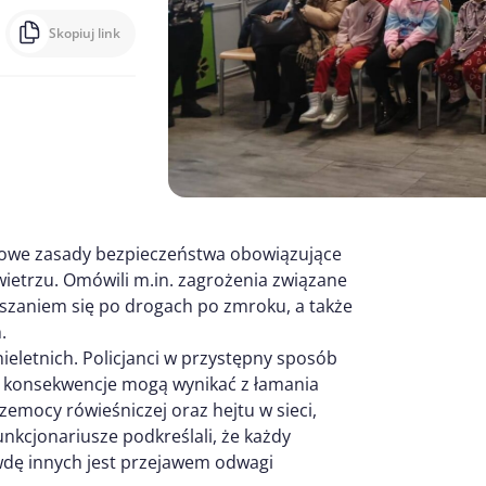
Skopiuj link
owe zasady bezpieczeństwa obowiązujące
etrzu. Omówili m.in. zagrożenia związane
szaniem się po drogach po zmroku, a także
.
letnich. Policjanci w przystępny sposób
kie konsekwencje mogą wynikać z łamania
emocy rówieśniczej oraz hejtu w sieci,
Funkcjonariusze podkreślali, że każdy
wdę innych jest przejawem odwagi