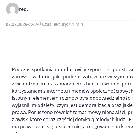
red.
02.02.2026
87
Czas lektury:
< 1
min
Podczas spotkania mundurowi przypomnieli podstaw
zarówno w domu, jak i podczas zabaw na świeżym powi
z wchodzeniem na zamarznięte zbiorniki wodne, poru
korzystaniem z internetu i mediów społecznościowych
Istotnym elementem rozmów była odpowiedzialność nie
wyjaśnili młodzieży, czym jest demoralizacja oraz ja
prawa. Poruszono również temat mowy nienawiści, prz
zjawisk, które coraz częściej dotykają młodych ludzi. 
ma prawo czuć się bezpiecznie, a reagowanie na krzy