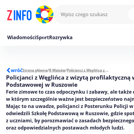
Przejdź do treści
Wiadomości
Sport
Rozrywka
wróć
Strona główna
/
8-Wpisów
/
Policjanci z Węglińca z wizytą profilaktyczną w Szkole Podstawowej w Ruszowie
Policjanci z Węglińca z wizytą profilaktyczną 
Podstawowej w Ruszowie
Ferie zimowe to czas odpoczynku i zabawy, ale także 
w którym szczególnie ważne jest bezpieczeństwo naj
Mając to na uwadze, policjanci z Posterunku Policji 
odwiedzili Szkołę Podstawową w Ruszowie, gdzie spot
z uczniami, by porozmawiać o zasadach bezpieczne
oraz odpowiedzialnych postawach młodych ludzi.