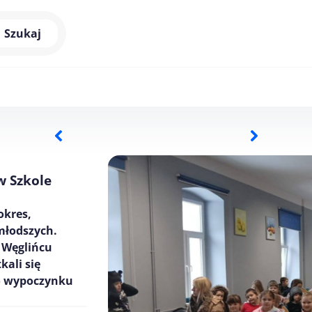
Szukaj
w Szkole
okres,
młodszych.
w Węglińcu
kali się
go wypoczynku