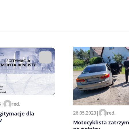
zeglądarce podczas pisania
6
|
red.
26.05.2023
|
red.
gitymacje dla
w
Motocyklista zatrzy