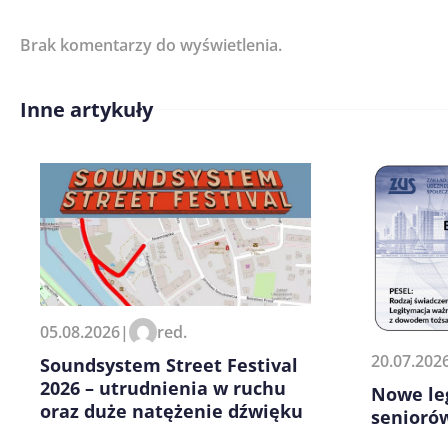
Brak komentarzy do wyświetlenia.
Imię/ Nick*
Inne artykuły
Treść komentarza*
Zapamiętaj moje dane w tej pr
05.08.2026
|
red.
kolejnych komentarzy.
20.07.202
Soundsystem Street Festival
2026 – utrudnienia w ruchu
Nowe le
oraz duże natężenie dźwięku
senioró