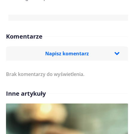
Komentarze
Napisz komentarz
Brak komentarzy do wyświetlenia.
Imię/ Nick*
Inne artykuły
Treść komentarza*