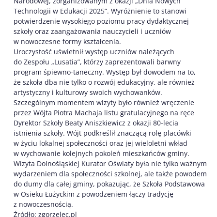
Narodowej, zorganizowanym z okazji „Dnia Nowych
Technologii w Edukacji 2025”. Wyróżnienie to stanowi
potwierdzenie wysokiego poziomu pracy dydaktycznej
szkoły oraz zaangażowania nauczycieli i uczniów
w nowoczesne formy kształcenia.
Uroczystość uświetnił występ uczniów należących
do Zespołu „Lusatia”, którzy zaprezentowali barwny
program śpiewno-taneczny. Występ był dowodem na to,
że szkoła dba nie tylko o rozwój edukacyjny, ale również
artystyczny i kulturowy swoich wychowanków.
Szczególnym momentem wizyty było również wręczenie
przez Wójta Piotra Machaja listu gratulacyjnego na ręce
Dyrektor Szkoły Beaty Aniszkiewicz z okazji 80-lecia
istnienia szkoły. Wójt podkreślił znaczącą rolę placówki
w życiu lokalnej społeczności oraz jej wieloletni wkład
w wychowanie kolejnych pokoleń mieszkańców gminy.
Wizyta Dolnośląskiej Kurator Oświaty była nie tylko ważnym
wydarzeniem dla społeczności szkolnej, ale także powodem
do dumy dla całej gminy, pokazując, że Szkoła Podstawowa
w Osieku Łużyckim z powodzeniem łączy tradycję
z nowoczesnością.
Źródło: zgorzelec.pl