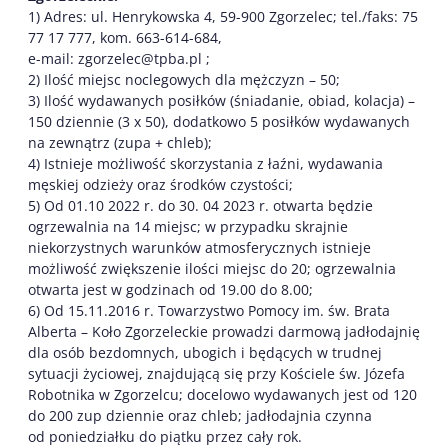
1) Adres: ul. Henrykowska 4, 59-900 Zgorzelec; tel./faks: 75
77 17 777, kom. 663-614-684,
e-mail: zgorzelec@tpba.pl ;
2) Ilość miejsc noclegowych dla mężczyzn – 50;
3) Ilość wydawanych posiłków (śniadanie, obiad, kolacja) –
150 dziennie (3 x 50), dodatkowo 5 posiłków wydawanych
na zewnątrz (zupa + chleb);
4) Istnieje możliwość skorzystania z łaźni, wydawania
męskiej odzieży oraz środków czystości;
5) Od 01.10 2022 r. do 30. 04 2023 r. otwarta będzie
ogrzewalnia na 14 miejsc; w przypadku skrajnie
niekorzystnych warunków atmosferycznych istnieje
możliwość zwiększenie ilości miejsc do 20; ogrzewalnia
otwarta jest w godzinach od 19.00 do 8.00;
6) Od 15.11.2016 r. Towarzystwo Pomocy im. św. Brata
Alberta – Koło Zgorzeleckie prowadzi darmową jadłodajnię
dla osób bezdomnych, ubogich i będących w trudnej
sytuacji życiowej, znajdującą się przy Kościele św. Józefa
Robotnika w Zgorzelcu; docelowo wydawanych jest od 120
do 200 zup dziennie oraz chleb; jadłodajnia czynna
od poniedziałku do piątku przez cały rok.