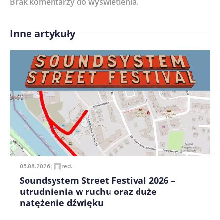
Brak komentarzy do wyświetlenia.
Imię/ Nick*
Inne artykuły
Treść komentarza*
Zapamiętaj moje dane w tej przeglądarce podczas
pisania kolejnych komentarzy.
05.08.2026
|
red.
Soundsystem Street Festival 2026 –
utrudnienia w ruchu oraz duże
natężenie dźwięku