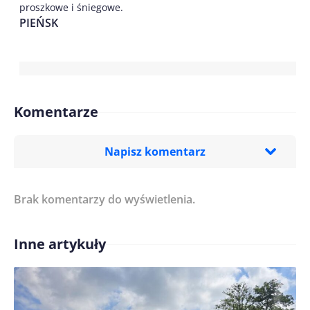
proszkowe i śniegowe.
PIEŃSK
Komentarze
Napisz komentarz
Brak komentarzy do wyświetlenia.
Imię/ Nick*
Inne artykuły
Treść komentarza*