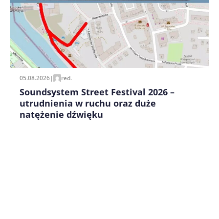
Zapamiętaj moje dane w tej przeglądarce podczas
pisania kolejnych komentarzy.
05.08.2026
|
red.
Soundsystem Street Festival 2026 –
utrudnienia w ruchu oraz duże
natężenie dźwięku