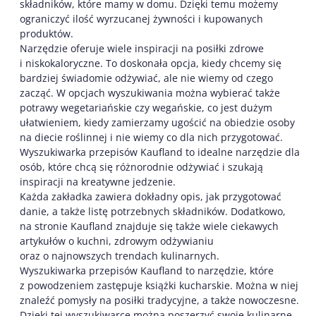
składników, które mamy w domu. Dzięki temu możemy
ograniczyć ilość wyrzucanej żywności i kupowanych
produktów.
Narzędzie oferuje wiele inspiracji na posiłki zdrowe
i niskokaloryczne. To doskonała opcja, kiedy chcemy się
bardziej świadomie odżywiać, ale nie wiemy od czego
zacząć. W opcjach wyszukiwania można wybierać także
potrawy wegetariańskie czy wegańskie, co jest dużym
ułatwieniem, kiedy zamierzamy ugościć na obiedzie osoby
na diecie roślinnej i nie wiemy co dla nich przygotować.
Wyszukiwarka przepisów Kaufland to idealne narzędzie dla
osób, które chcą się różnorodnie odżywiać i szukają
inspiracji na kreatywne jedzenie.
Każda zakładka zawiera dokładny opis, jak przygotować
danie, a także listę potrzebnych składników. Dodatkowo,
na stronie Kaufland znajduje się także wiele ciekawych
artykułów o kuchni, zdrowym odżywianiu
oraz o najnowszych trendach kulinarnych.
Wyszukiwarka przepisów Kaufland to narzędzie, które
z powodzeniem zastępuje książki kucharskie. Można w niej
znaleźć pomysły na posiłki tradycyjne, a także nowoczesne.
Dzięki tej wyszukiwarce można poszerzyć swoje kulinarne