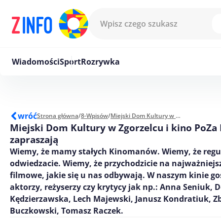
Przejdź do treści
Wiadomości
Sport
Rozrywka
wróć
Strona główna
/
8-Wpisów
/
Miejski Dom Kultury w Zgorzelcu i kino PoZa NoVa zapraszają
Miejski Dom Kultury w Zgorzelcu i kino PoZa
zapraszają
Wiemy, że mamy stałych Kinomanów. Wiemy, że regu
odwiedzacie. Wiemy, że przychodzicie na najważniej
filmowe, jakie się u nas odbywają. W naszym kinie gośc
aktorzy, reżyserzy czy krytycy jak np.: Anna Seniuk, 
Kędzierzawska, Lech Majewski, Janusz Kondratiuk, Z
Buczkowski, Tomasz Raczek.