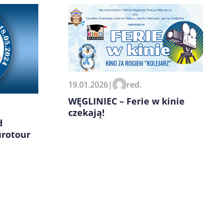
19.01.2026
|
red.
WĘGLINIEC – Ferie w kinie
czekają!
d
urotour