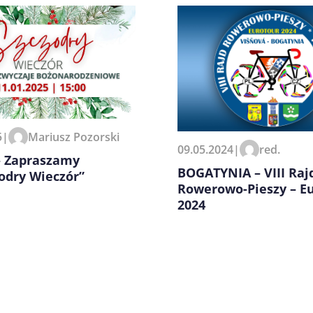
zeglądarce podczas pisania
5
|
Mariusz Pozorski
09.05.2024
|
red.
– Zapraszamy
BOGATYNIA – VIII Raj
odry Wieczór”
Rowerowo-Pieszy – E
2024