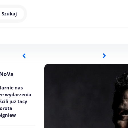
Szukaj
 NoVa
larnie nas
sze wydarzenia
ili już tacy
Dorota
bigniew