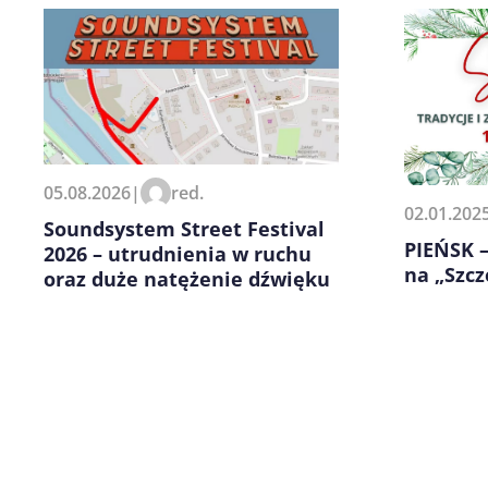
Zapamiętaj moje dane w tej pr
05.08.2026
|
red.
kolejnych komentarzy.
02.01.202
Soundsystem Street Festival
PIEŃSK 
2026 – utrudnienia w ruchu
na „Szcz
oraz duże natężenie dźwięku