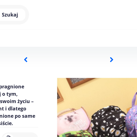
Szukaj
upragnione
j o tym,
 swoim życiu –
t i dlatego
łnione po same
iście.