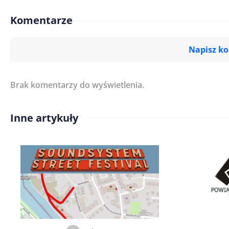
Komentarze
Napisz k
Brak komentarzy do wyświetlenia.
Imię/ Nick*
Inne artykuły
Treść komentarza*
Zapamiętaj moje dane w tej pr