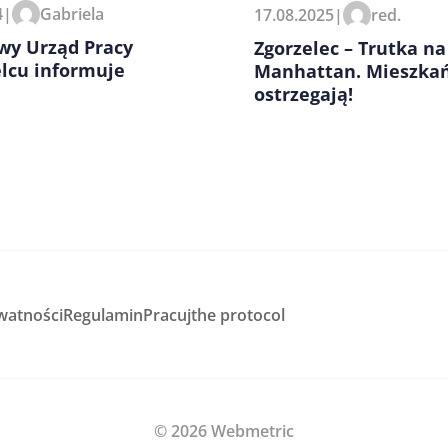
4
|
Gabriela
17.08.2025
|
red.
wy Urząd Pracy
Zgorzelec – Trutka na
lcu informuje
Manhattan. Mieszka
ostrzegają!
watności
Regulamin
Pracuj
the protocol
© 2026 Webmetric