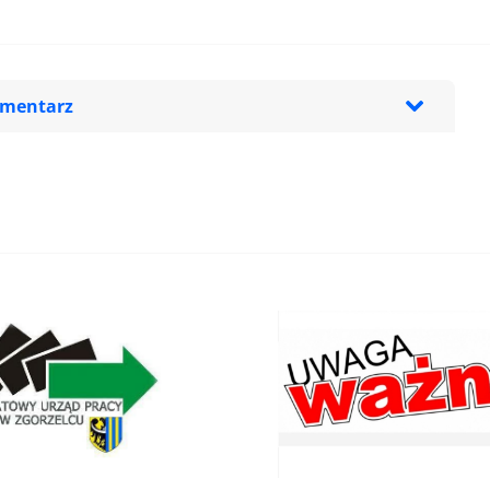
omentarz
zeglądarce podczas pisania