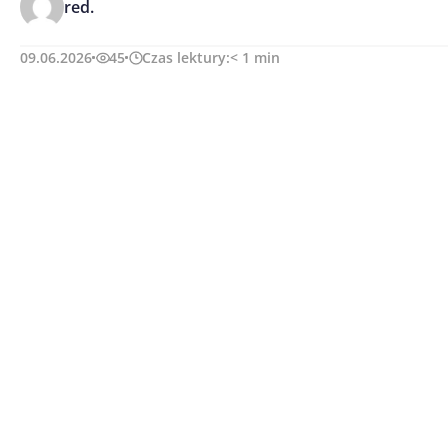
red.
09.06.2026
45
Czas lektury:
< 1
min