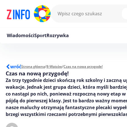
Przejdź do treści
Wiadomości
Sport
Rozrywka
wróć
Strona główna
/
8-Wpisów
/
Czas na nową przygodę!
Czas na nową przygodę!
Za trzy tygodnie dzieci skończą rok szkolny i zaczną 
wakacje. Jednak jest grupa dzieci, która myśli bardzie
co nastąpi po nich, ponieważ rozpoczną nowy etap w
pójdą do pierwszej klasy. Jest to bardzo ważny momen
nasze maluchy otrzymają fantastyczne plecaki wype
brzegi wszystkimi rzeczami potrzebnymi pierwszoklas